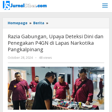
Skip
to
content
Razia
Homepage
»
Berita
»
Gabungan,
Upaya
Razia Gabungan, Upaya Deteksi Dini dan
Deteksi
Penegakan P4GN di Lapas Narkotika
Dini
Pangkalpinang
dan
Penegakan
by
October 28, 2024
-
48 views
P4GN
Jurnalsiber
di
Lapas
Narkotika
Pangkalpinang