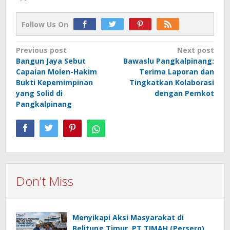
Follow Us On
Post
Previous post
Next post
Bangun Jaya Sebut
Bawaslu Pangkalpinang:
navigation
Capaian Molen-Hakim
Terima Laporan dan
Bukti Kepemimpinan
Tingkatkan Kolaborasi
yang Solid di
dengan Pemkot
Pangkalpinang
Don't Miss
Menyikapi Aksi Masyarakat di
Belitung Timur, PT TIMAH (Persero)