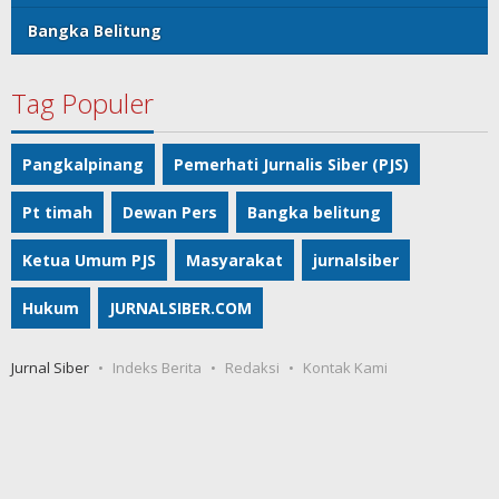
Bangka Belitung
Tag Populer
Pangkalpinang
Pemerhati Jurnalis Siber (PJS)
Pt timah
Dewan Pers
Bangka belitung
Ketua Umum PJS
Masyarakat
jurnalsiber
Hukum
JURNALSIBER.COM
Jurnal Siber
Indeks Berita
Redaksi
Kontak Kami