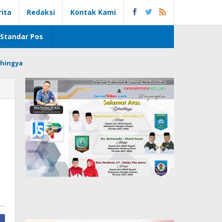
rita
Redaksi
Kontak Kami
Standar Pos
hingya
s