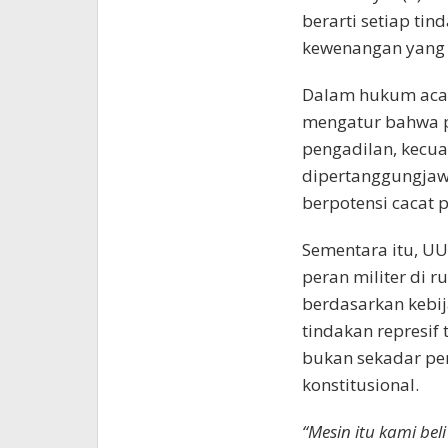
berarti setiap ti
kewenangan yang j
Dalam hukum acar
mengatur bahwa pe
pengadilan, kecua
dipertanggungjaw
berpotensi cacat 
Sementara itu, U
peran militer di r
berdasarkan kebij
tindakan represif
bukan sekadar per
konstitusional.
“Mesin itu kami bel