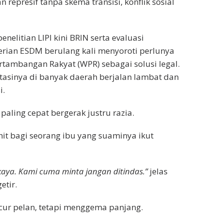
represif tanpa skema transisi, konflik sosial
nelitian LIPI kini BRIN serta evaluasi
rian ESDM berulang kali menyoroti perlunya
tambangan Rakyat (WPR) sebagai solusi legal.
sinya di banyak daerah berjalan lambat dan
i.
paling cepat bergerak justru razia.
ahit bagi seorang ibu yang suaminya ikut
kaya. Kami cuma minta jangan ditindas.”
jelas
etir.
cur pelan, tetapi menggema panjang.