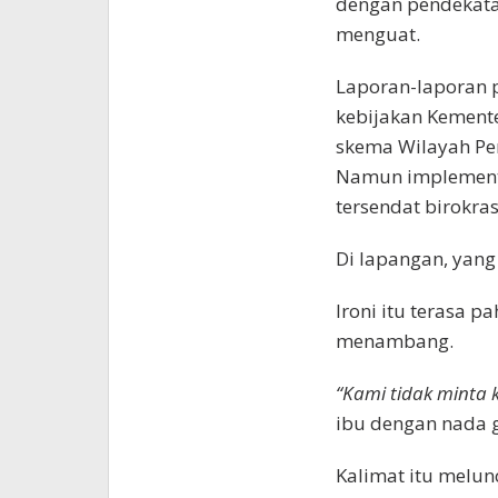
dengan pendekatan 
menguat.
Laporan-laporan pe
kebijakan Kemente
skema Wilayah Per
Namun implementa
tersendat birokras
Di lapangan, yang 
Ironi itu terasa p
menambang.
“Kami tidak minta 
ibu dengan nada g
Kalimat itu melun