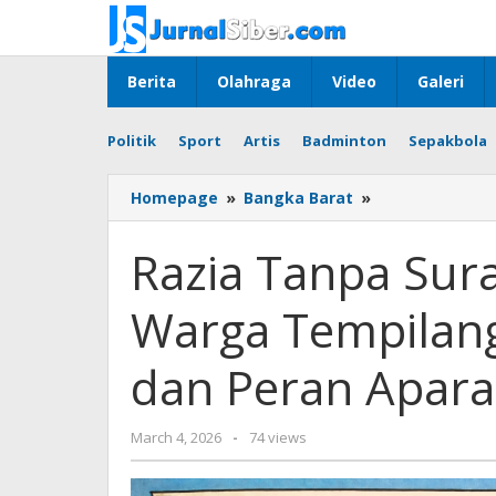
Skip
to
content
Berita
Olahraga
Video
Galeri
Politik
Sport
Artis
Badminton
Sepakbola
Razia
Homepage
»
Bangka Barat
»
Tanpa
Surat
Razia Tanpa Sura
di
IUP
Warga Tempilang
PT
Timah
Tbk,
dan Peran Apara
Warga
Tempilang
Pertanyakan
by
March 4, 2026
-
74 views
Legalitas
Budiyanto
dan