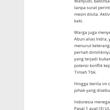
Wahyudi, Babinsa 
tanpa surat perin
mesin disita. Akt
kaki.
Warga juga menye
Abun alias Indra,
menurut keteranga
pernah dimilikinya
yang terjadi buka
potensi konflik ke
Timah Tbk.
Hingga berita ini 
pihak yang disebu
Indonesia menega
Pasal 1 ayat (3) U