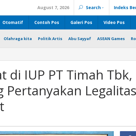
August 7, 2026
Search
Indeks Be
Otomatif
Contoh Pos
Galeri Pos
Video Pos
Olahraga kita
Politik Artis
Abu Sayyaf
ASEAN Games
Ro
t di IUP PT Timah Tbk,
 Pertanyakan Legalita
t