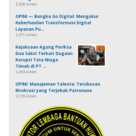
2,328 views
OPINI — Bangka Go Digital: Mengukur
Keberhasilan Transformasi Digital
Layanan Pu…
2,271 views
Kejaksaan Agung Periksa
Dua Saksi Terkait Dugaan
Korupsi Tata Niaga
Timah di PT …
2,204 views
OPINI: Manajemen Talenta: Terobosan
Birokrasi yang Terjebak Patronase
2,139 views