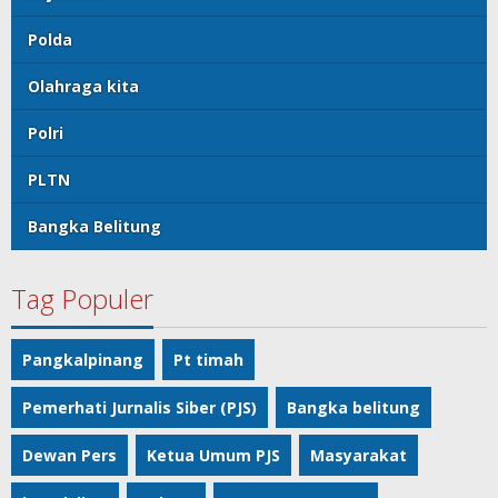
Polda
Olahraga kita
Polri
PLTN
Bangka Belitung
Tag Populer
Pangkalpinang
Pt timah
Pemerhati Jurnalis Siber (PJS)
Bangka belitung
Dewan Pers
Ketua Umum PJS
Masyarakat