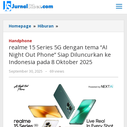
Skip
to
content
realme
Homepage
»
Hiburan
»
15
Series
Handphone
5G
realme 15 Series 5G dengan tema “AI
dengan
Night Out Phone” Siap Diluncurkan ke
tema
Indonesia pada 8 Oktober 2025
"AI
Night
by
September 30, 2025
-
69 views
Out
Jurnalsiber
Phone"
Siap
Diluncurkan
ke
Indonesia
pada
8
Oktober
2025