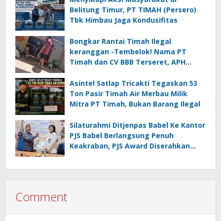
Belitung Timur, PT TIMAH (Persero)
Tbk Himbau Jaga Kondusifitas
Bongkar Rantai Timah Ilegal
keranggan -Tembelok! Nama PT
Timah dan CV BBB Terseret, APH
Didesak Jangan “Masuk Angin”!
Asintel Satlap Tricakti Tegaskan 53
Ton Pasir Timah Air Merbau Milik
Mitra PT Timah, Bukan Barang Ilegal
Silaturahmi Ditjenpas Babel Ke Kantor
PJS Babel Berlangsung Penuh
Keakraban, PJS Award Diserahkan
kepada Ade Agustina
Comment