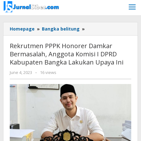
Skip
to
content
Rekrutmen
Homepage
»
Bangka belitung
»
PPPK
Honorer
Rekrutmen PPPK Honorer Damkar
Damkar
Bermasalah, Anggota Komisi I DPRD
Bermasalah,
Kabupaten Bangka Lakukan Upaya Ini
Anggota
Komisi
by
June 4, 2023
-
16 views
I
Jurnalsiber
DPRD
Kabupaten
Bangka
Lakukan
Upaya
Ini