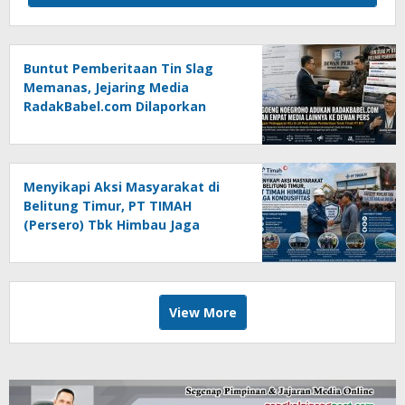
Buntut Pemberitaan Tin Slag
Memanas, Jejaring Media
RadakBabel.com Dilaporkan
Agoeng Noegroho ke Dewan
Pers
Menyikapi Aksi Masyarakat di
Belitung Timur, PT TIMAH
(Persero) Tbk Himbau Jaga
Kondusifitas
View More