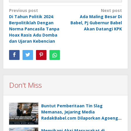
Post
Previous post
Next post
Di Tahun Politik 2024:
Ada Maling Besar Di
navigation
Berpolitiklah Dengan
Babel, Pj Gubernur Babel
Norma Pancasila Tanpa
Akan Datangi KPK
Hoax Rasis Adu Domba
dan Ujaran Kebencian
Don't Miss
Buntut Pemberitaan Tin Slag
Memanas, Jejaring Media
RadakBabel.com Dilaporkan Agoeng
Noegroho ke Dewan Pers
Menyikapi Aksi Masyarakat di