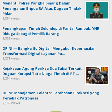
Menanti Polres Pangkalpinang Dalam
Penanganan Bripda RA Atas Dugaan Tindak
Pidan…
3,264 views
Penangkapan Timah Selundup di Pantai Rambak, YNR
Diduga Sebagai Pemilik Barang
2,328 views
OPINI — Bangka Go Digital: Mengukur Keberhasilan
Transformasi Digital Layanan Pu…
2,271 views
Kejaksaan Agung Periksa Dua Saksi Terkait
Dugaan Korupsi Tata Niaga Timah di PT …
2,204 views
OPINI: Manajemen Talenta: Terobosan Birokrasi yang
Terjebak Patronase
2,139 views