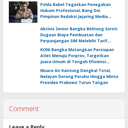
Polda Babel Tegaskan Penegakan
Hukum Profesional, Bang Doi
Pimpinan Redaksi Jejaring Media
Radak Disebut Dua Kali Tak Hadiri
Panggilan
Aktivis Senior Bangka Belitung Soroti
Dugaan Biaya Pembuatan dan
Perpanjangan SIM Melebihi Tarif
Resmi, Kapolres Bangka Beri
KONI Bangka Matangkan Persiapan
Tanggapan
Atlet Menuju Porprov, Targetkan
Juara Umum di Tengah Efisiensi
Anggaran
Muara Air Kantung Dangkal Total,
Nelayan Dorong Perahu Hingga Minta
Presiden Prabowo Turun Tangan
Comment
Leave a Reply