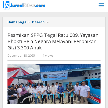
Skip
to
content
Resmikan
Homepage
»
Daerah
»
SPPG
Tegal
Resmikan SPPG Tegal Ratu 009, Yayasan
Ratu
Bhakti Bela Negara Melayani Perbaikan
009,
Gizi 3.300 Anak
Yayasan
Bhakti
by
December 18, 2025
-
11 views
Bela
faras
Negara
prakasa
Melayani
Perbaikan
Gizi
3.300
Anak