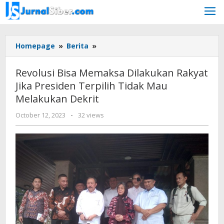
Skip
to
content
Revolusi
Homepage
»
Berita
»
Bisa
Memaksa
Revolusi Bisa Memaksa Dilakukan Rakyat
Dilakukan
Jika Presiden Terpilih Tidak Mau
Rakyat
Melakukan Dekrit
Jika
Presiden
by
October 12, 2023
-
32 views
Terpilih
Jurnalsiber
Tidak
Mau
Melakukan
Dekrit