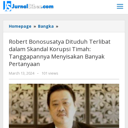
Skip
to
content
Robert
Homepage
»
Bangka
»
Bonosusatya
Dituduh
Robert Bonosusatya Dituduh Terlibat
Terlibat
dalam Skandal Korupsi Timah:
dalam
Tanggapannya Menyisakan Banyak
Skandal
Korupsi
Pertanyaan
Timah:
by
March 13, 2024
-
101 views
Tanggapannya
Jurnalsiber
Menyisakan
Banyak
Pertanyaan