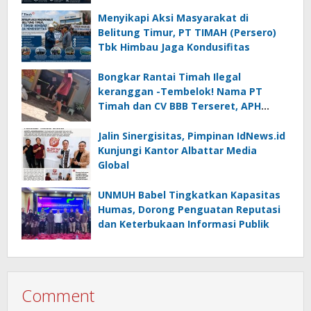
Noegroho ke Dewan Pers
Menyikapi Aksi Masyarakat di
Belitung Timur, PT TIMAH (Persero)
Tbk Himbau Jaga Kondusifitas
Bongkar Rantai Timah Ilegal
keranggan -Tembelok! Nama PT
Timah dan CV BBB Terseret, APH
Didesak Jangan “Masuk Angin”!
Jalin Sinergisitas, Pimpinan IdNews.id
Kunjungi Kantor Albattar Media
Global
UNMUH Babel Tingkatkan Kapasitas
Humas, Dorong Penguatan Reputasi
dan Keterbukaan Informasi Publik
Comment