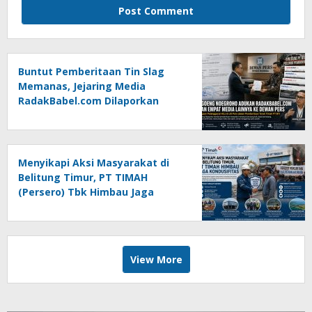
Buntut Pemberitaan Tin Slag
Memanas, Jejaring Media
RadakBabel.com Dilaporkan
Agoeng Noegroho ke Dewan
Pers
Menyikapi Aksi Masyarakat di
Belitung Timur, PT TIMAH
(Persero) Tbk Himbau Jaga
Kondusifitas
View More