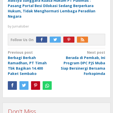
Adistya Sunggara Kuasa Hukum PT Pulomas :
Pasang Portal Besi Dilokasi Sedang Berperkara
Hukum, Tidak Menghormati Lembaga Peradilan
Negara
by
Jurnalsiber
Follow Us On
Post
Previous post
Next post
Berbagi Berkah
Berada di Pemkab, Ini
navigation
Ramadhan, PT Timah
Program DPC PJS Muba
Tbk Bagikan 14.400
Siap Bersinergi Bersama
Paket Sembako
Forkopimda
Don't Miss