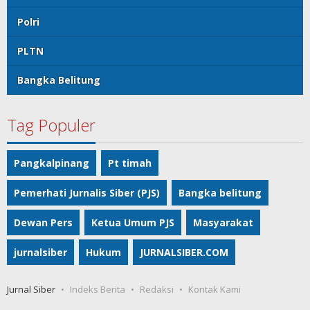
Polri
PLTN
Bangka Belitung
Tag Populer
Pangkalpinang
Pt timah
Pemerhati Jurnalis Siber (PJS)
Bangka belitung
Dewan Pers
Ketua Umum PJS
Masyarakat
jurnalsiber
Hukum
JURNALSIBER.COM
Jurnal Siber
Indeks Berita
Redaksi
Kontak Kami