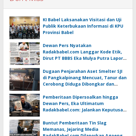
KI Babel Laksanakan Visitasi dan Uji
Publik Keterbukaan Informasi di KPU
Provinsi Babel
Dewan Pers Nyatakan
Radakbabel.com Langgar Kode Etik,
Dirut PT BBBS Eka Mulya Putra Lapor
ke Polda Babel
Dugaan Penjarahan Aset Smelter SJI
di Pangkalpinang Mencuat, Tanur dan
Cerobong Diduga Dibongkar dan
Dijual Kiloan, Legalitas Dipertanyakan
Pemberitaan Dipersoalkan hingga
Dewan Pers, Eka Ultimatum
Radakbabel.com: Jalankan Keputusan
atau Tempuh Jalur Hukum
Buntut Pemberitaan Tin Slag
Memanas, Jejaring Media
RadakBabel.com Dilaporkan Agoeng