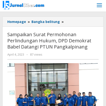
Skip
to
content
Sampaikan
Homepage
»
Bangka belitung
»
Surat
Permohonan
Sampaikan Surat Permohonan
Perlindungan
Perlindungan Hukum, DPD Demokrat
Hukum,
Babel Datangi PTUN Pangkalpinang
DPD
Demokrat
by
April 4, 2023
-
87 views
Babel
Jurnalsiber
Datangi
PTUN
Pangkalpinang