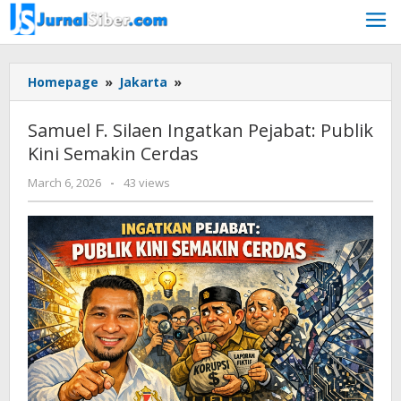
Skip
to
content
Samuel
Homepage
»
Jakarta
»
F.
Silaen
Samuel F. Silaen Ingatkan Pejabat: Publik
Ingatkan
Kini Semakin Cerdas
Pejabat:
Publik
by
March 6, 2026
-
43 views
Kini
Budiyanto
Semakin
Cerdas