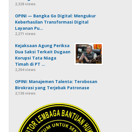
2,328 views
OPINI — Bangka Go Digital: Mengukur
Keberhasilan Transformasi Digital
Layanan Pu…
2,271 views
Kejaksaan Agung Periksa
Dua Saksi Terkait Dugaan
Korupsi Tata Niaga
Timah di PT …
2,204 views
OPINI: Manajemen Talenta: Terobosan
Birokrasi yang Terjebak Patronase
2,136 views