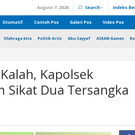
August 7, 2026
Search
Indeks Be
Otomatif
Contoh Pos
Galeri Pos
Video Pos
Olahraga kita
Politik Artis
Abu Sayyaf
ASEAN Games
Ro
Kalah, Kapolsek
 Sikat Dua Tersangka