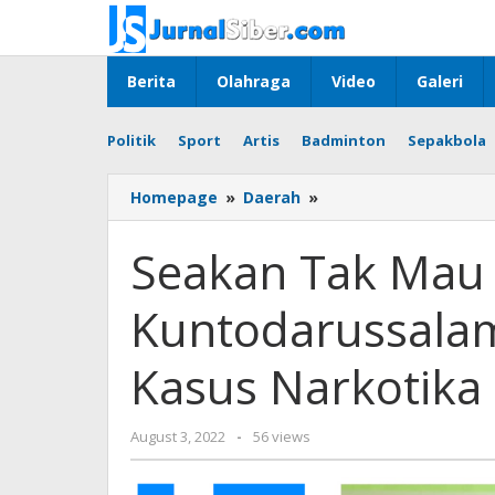
Skip
to
content
Berita
Olahraga
Video
Galeri
Politik
Sport
Artis
Badminton
Sepakbola
Seakan
Homepage
»
Daerah
»
Tak
Mau
Seakan Tak Mau 
Kalah,
Kapolsek
Kuntodarussalam
Kuntodarussalam
Sikat
Dua
Kasus Narkotika
Tersangka
Kasus
Narkotika
by
August 3, 2022
-
56 views
Jurnalsiber