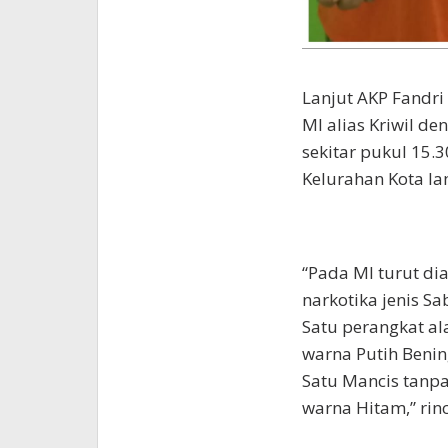
Lanjut AKP Fandr
MI alias Kriwil de
sekitar pukul 15.
Kelurahan Kota l
“Pada MI turut di
narkotika jenis Sa
Satu perangkat al
warna Putih Benin
Satu Mancis tanpa
warna Hitam,” rinc