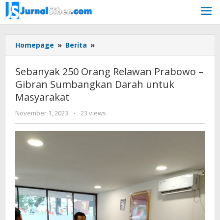
Skip
to
content
Sebanyak
Homepage
»
Berita
»
250
Orang
Sebanyak 250 Orang Relawan Prabowo –
Relawan
Gibran Sumbangkan Darah untuk
Prabowo
Masyarakat
-
Gibran
by
November 1, 2023
-
23 views
Sumbangkan
Jurnalsiber
Darah
untuk
Masyarakat