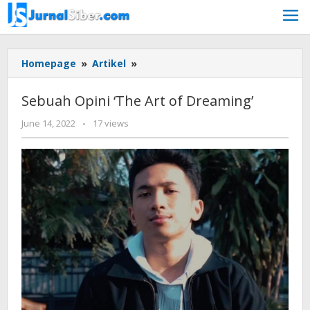
Skip
to
content
Sebuah
Homepage
»
Artikel
»
Opini
‘The
Sebuah Opini ‘The Art of Dreaming’
Art
of
by
June 14, 2022
-
17 views
Jurnalsiber
Dreaming’