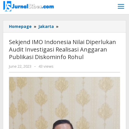
Skip
to
content
Sekjend
Homepage
»
Jakarta
»
IMO
Indonesia
Sekjend IMO Indonesia Nilai Diperlukan
Nilai
Audit Investigasi Realisasi Anggaran
Diperlukan
Publikasi Diskominfo Rohul
Audit
Investigasi
by
June 22, 2023
-
43 views
Realisasi
Jurnalsiber
Anggaran
Publikasi
Diskominfo
Rohul