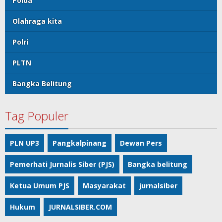
Polda
Olahraga kita
Polri
PLTN
Bangka Belitung
Tag Populer
PLN UP3
Pangkalpinang
Dewan Pers
Pemerhati Jurnalis Siber (PJS)
Bangka belitung
Ketua Umum PJS
Masyarakat
jurnalsiber
Hukum
JURNALSIBER.COM