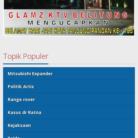
Topik Populer
Mitsubishi Expander
Politik Artis
Range rover
Kasus dr Ratna
Kejaksaan