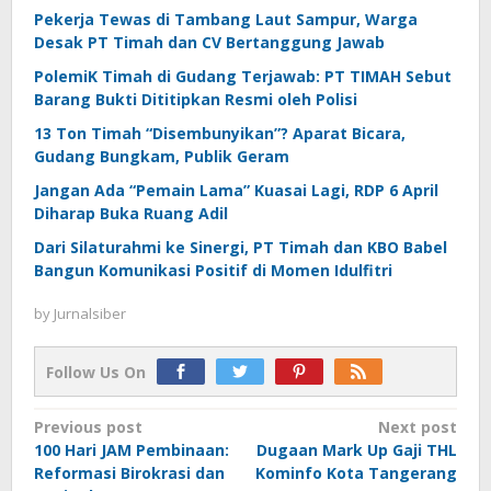
Pekerja Tewas di Tambang Laut Sampur, Warga
Desak PT Timah dan CV Bertanggung Jawab
PolemiK Timah di Gudang Terjawab: PT TIMAH Sebut
Barang Bukti Dititipkan Resmi oleh Polisi
13 Ton Timah “Disembunyikan”? Aparat Bicara,
Gudang Bungkam, Publik Geram
Jangan Ada “Pemain Lama” Kuasai Lagi, RDP 6 April
Diharap Buka Ruang Adil
Dari Silaturahmi ke Sinergi, PT Timah dan KBO Babel
Bangun Komunikasi Positif di Momen Idulfitri
by
Jurnalsiber
Follow Us On
Post
Previous post
Next post
100 Hari JAM Pembinaan:
Dugaan Mark Up Gaji THL
navigation
Reformasi Birokrasi dan
Kominfo Kota Tangerang