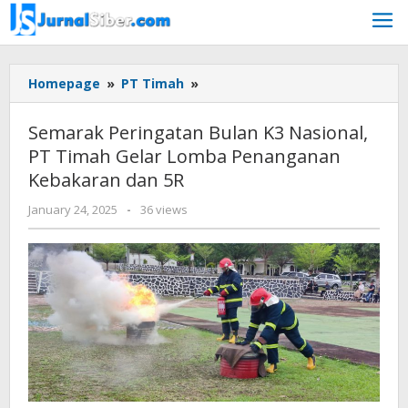
Skip
to
content
Semarak
Homepage
»
PT Timah
»
Peringatan
Bulan
Semarak Peringatan Bulan K3 Nasional,
K3
PT Timah Gelar Lomba Penanganan
Nasional,
Kebakaran dan 5R
PT
Timah
by
January 24, 2025
-
36 views
Gelar
Jurnalsiber
Lomba
Penanganan
Kebakaran
dan
5R