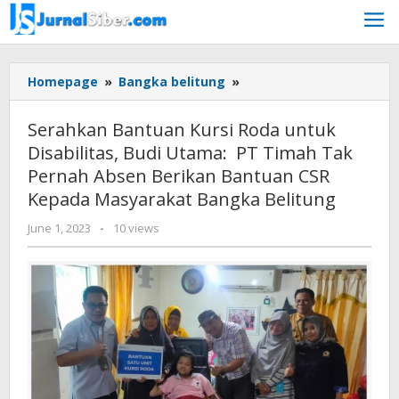
Skip
to
content
Serahkan
Homepage
»
Bangka belitung
»
Bantuan
Kursi
Serahkan Bantuan Kursi Roda untuk
Roda
Disabilitas, Budi Utama: PT Timah Tak
untuk
Pernah Absen Berikan Bantuan CSR
Disabilitas,
Budi
Kepada Masyarakat Bangka Belitung
Utama:
by
June 1, 2023
-
10 views
PT
Jurnalsiber
Timah
Tak
Pernah
Absen
Berikan
Bantuan
CSR
Kepada
Masyarakat