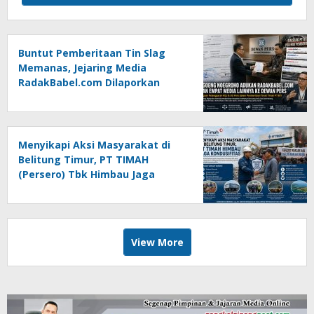
Buntut Pemberitaan Tin Slag
Memanas, Jejaring Media
RadakBabel.com Dilaporkan
Agoeng Noegroho ke Dewan
Pers
Menyikapi Aksi Masyarakat di
Belitung Timur, PT TIMAH
(Persero) Tbk Himbau Jaga
Kondusifitas
View More