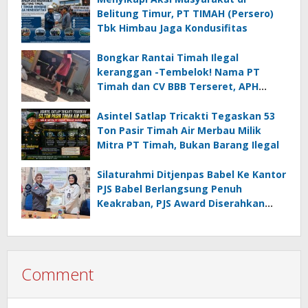
Belitung Timur, PT TIMAH (Persero)
Tbk Himbau Jaga Kondusifitas
Bongkar Rantai Timah Ilegal
keranggan -Tembelok! Nama PT
Timah dan CV BBB Terseret, APH
Didesak Jangan “Masuk Angin”!
Asintel Satlap Tricakti Tegaskan 53
Ton Pasir Timah Air Merbau Milik
Mitra PT Timah, Bukan Barang Ilegal
Silaturahmi Ditjenpas Babel Ke Kantor
PJS Babel Berlangsung Penuh
Keakraban, PJS Award Diserahkan
kepada Ade Agustina
Comment