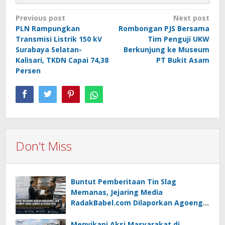
Post
Previous post
Next post
PLN Rampungkan
Rombongan PJS Bersama
navigation
Transmisi Listrik 150 kV
Tim Penguji UKW
Surabaya Selatan-
Berkunjung ke Museum
Kalisari, TKDN Capai 74,38
PT Bukit Asam
Persen
Don't Miss
Buntut Pemberitaan Tin Slag
Memanas, Jejaring Media
RadakBabel.com Dilaporkan Agoeng
Noegroho ke Dewan Pers
Menyikapi Aksi Masyarakat di