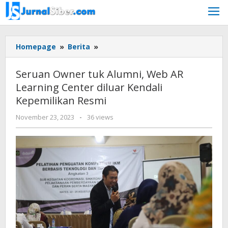
Skip
to
content
Seruan
Homepage
»
Berita
»
Owner
tuk
Seruan Owner tuk Alumni, Web AR
Alumni,
Learning Center diluar Kendali
Web
Kepemilikan Resmi
AR
Learning
by
November 23, 2023
-
36 views
Center
Jurnalsiber
diluar
Kendali
Kepemilikan
Resmi