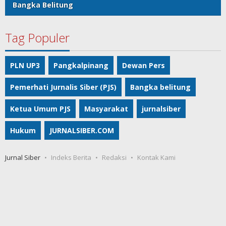
Bangka Belitung
Tag Populer
PLN UP3
Pangkalpinang
Dewan Pers
Pemerhati Jurnalis Siber (PJS)
Bangka belitung
Ketua Umum PJS
Masyarakat
jurnalsiber
Hukum
JURNALSIBER.COM
Jurnal Siber
Indeks Berita
Redaksi
Kontak Kami