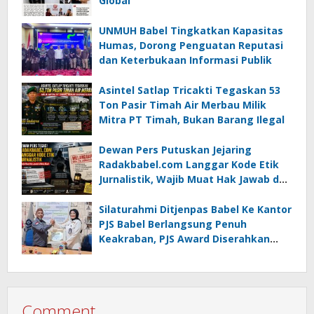
Global
UNMUH Babel Tingkatkan Kapasitas
Humas, Dorong Penguatan Reputasi
dan Keterbukaan Informasi Publik
Asintel Satlap Tricakti Tegaskan 53
Ton Pasir Timah Air Merbau Milik
Mitra PT Timah, Bukan Barang Ilegal
Dewan Pers Putuskan Jejaring
Radakbabel.com Langgar Kode Etik
Jurnalistik, Wajib Muat Hak Jawab dan
Minta Maaf
Silaturahmi Ditjenpas Babel Ke Kantor
PJS Babel Berlangsung Penuh
Keakraban, PJS Award Diserahkan
kepada Ade Agustina
Comment