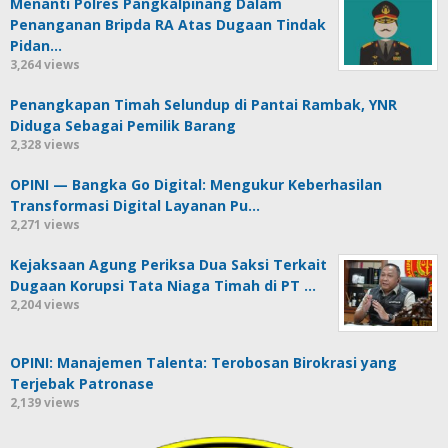
Menanti Polres Pangkalpinang Dalam
Penanganan Bripda RA Atas Dugaan Tindak
Pidan…
3,264 views
Penangkapan Timah Selundup di Pantai Rambak, YNR
Diduga Sebagai Pemilik Barang
2,328 views
OPINI — Bangka Go Digital: Mengukur Keberhasilan
Transformasi Digital Layanan Pu…
2,271 views
Kejaksaan Agung Periksa Dua Saksi Terkait
Dugaan Korupsi Tata Niaga Timah di PT …
2,204 views
OPINI: Manajemen Talenta: Terobosan Birokrasi yang
Terjebak Patronase
2,139 views