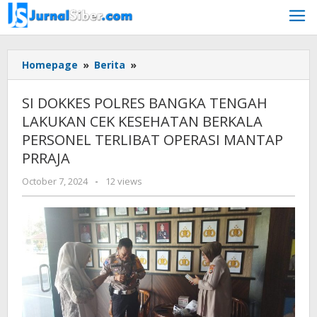
Skip
to
content
SI
Homepage
»
Berita
»
DOKKES
POLRES
SI DOKKES POLRES BANGKA TENGAH
BANGKA
LAKUKAN CEK KESEHATAN BERKALA
TENGAH
PERSONEL TERLIBAT OPERASI MANTAP
LAKUKAN
CEK
PRRAJA
KESEHATAN
by
October 7, 2024
-
12 views
BERKALA
Jurnalsiber
PERSONEL
TERLIBAT
OPERASI
MANTAP
PRRAJA