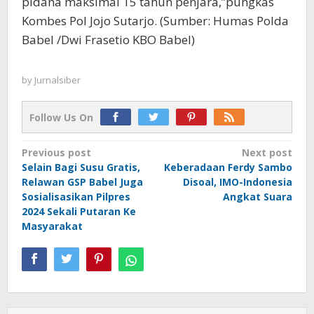
pidana maksimal 15 tahun penjara,”pungkas
Kombes Pol Jojo Sutarjo. (Sumber: Humas Polda
Babel /Dwi Frasetio KBO Babel)
by
Jurnalsiber
Follow Us On
Post
Previous post
Next post
Selain Bagi Susu Gratis,
Keberadaan Ferdy Sambo
navigation
Relawan GSP Babel Juga
Disoal, IMO-Indonesia
Sosialisasikan Pilpres
Angkat Suara
2024 Sekali Putaran Ke
Masyarakat