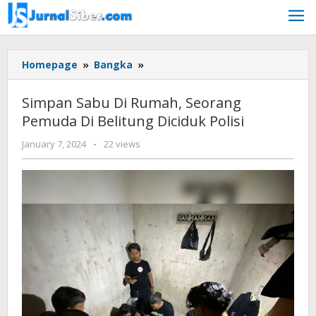
Skip
to
content
Simpan
Homepage
»
Bangka
»
Sabu
Di
Simpan Sabu Di Rumah, Seorang
Rumah,
Pemuda Di Belitung Diciduk Polisi
Seorang
Pemuda
by
January 7, 2024
-
22 views
Di
Jurnalsiber
Belitung
Diciduk
Polisi