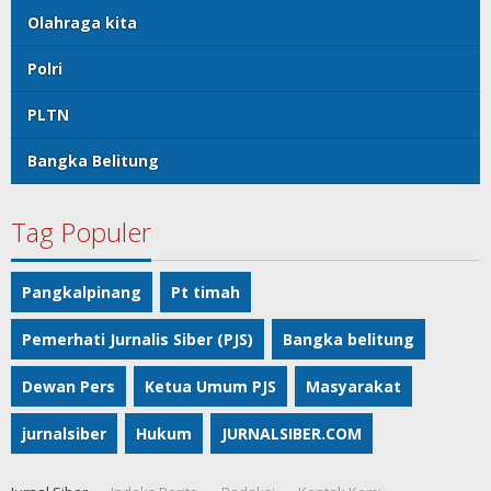
Olahraga kita
Polri
PLTN
Bangka Belitung
Tag Populer
Pangkalpinang
Pt timah
Pemerhati Jurnalis Siber (PJS)
Bangka belitung
Dewan Pers
Ketua Umum PJS
Masyarakat
jurnalsiber
Hukum
JURNALSIBER.COM