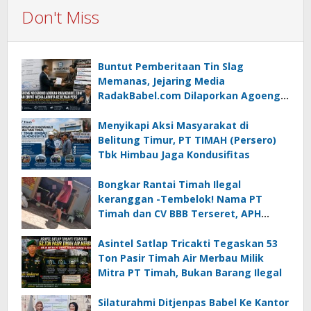
Don't Miss
Buntut Pemberitaan Tin Slag
Memanas, Jejaring Media
RadakBabel.com Dilaporkan Agoeng
Noegroho ke Dewan Pers
Menyikapi Aksi Masyarakat di
Belitung Timur, PT TIMAH (Persero)
Tbk Himbau Jaga Kondusifitas
Bongkar Rantai Timah Ilegal
keranggan -Tembelok! Nama PT
Timah dan CV BBB Terseret, APH
Didesak Jangan “Masuk Angin”!
Asintel Satlap Tricakti Tegaskan 53
Ton Pasir Timah Air Merbau Milik
Mitra PT Timah, Bukan Barang Ilegal
Silaturahmi Ditjenpas Babel Ke Kantor