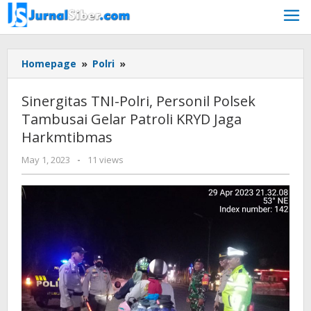
Skip
to
content
Sinergitas
Homepage
»
Polri
»
TNI-
Polri,
Sinergitas TNI-Polri, Personil Polsek
Personil
Tambusai Gelar Patroli KRYD Jaga
Polsek
Harkmtibmas
Tambusai
Gelar
by
May 1, 2023
-
11 views
Patroli
Jurnalsiber
KRYD
Jaga
Harkmtibmas