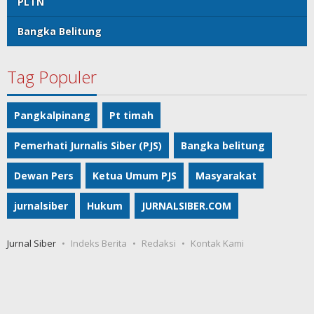
PLTN
Bangka Belitung
Tag Populer
Pangkalpinang
Pt timah
Pemerhati Jurnalis Siber (PJS)
Bangka belitung
Dewan Pers
Ketua Umum PJS
Masyarakat
jurnalsiber
Hukum
JURNALSIBER.COM
Jurnal Siber
Indeks Berita
Redaksi
Kontak Kami