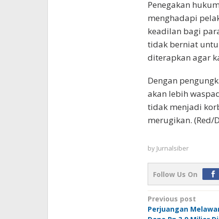
Penegakan hukum
menghadapi pelak
keadilan bagi pa
tidak berniat un
diterapkan agar k
Dengan pengungka
akan lebih waspa
tidak menjadi kor
merugikan. (Red/D
by
Jurnalsiber
Follow Us On
Post
Previous post
Perjuangan Melawan
navigation