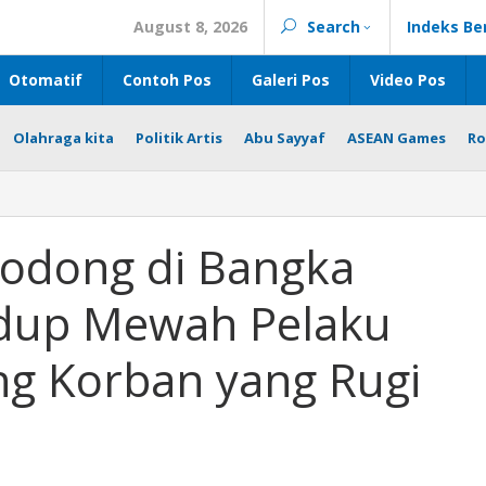
August 8, 2026
Search
Indeks Be
Otomatif
Contoh Pos
Galeri Pos
Video Pos
Olahraga kita
Politik Artis
Abu Sayyaf
ASEAN Games
Ro
Bodong di Bangka
idup Mewah Pelaku
ng Korban yang Rugi