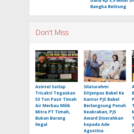
Dana Rp 3,9 Miliar D
Bangka Belitung
Don't Miss
Asintel Satlap
Silaturahmi
Tricakti Tegaskan
Ditjenpas Babel Ke
53 Ton Pasir Timah
Kantor PJS Babel
Air Merbau Milik
Berlangsung Penuh
Mitra PT Timah,
Keakraban, PJS
Bukan Barang
Award Diserahkan
Ilegal
kepada Ade
Agustina