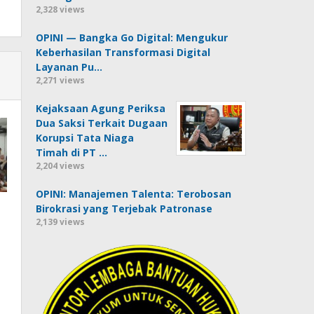
2,328 views
OPINI — Bangka Go Digital: Mengukur
Keberhasilan Transformasi Digital
Layanan Pu…
2,271 views
Kejaksaan Agung Periksa
Dua Saksi Terkait Dugaan
Korupsi Tata Niaga
Timah di PT …
2,204 views
OPINI: Manajemen Talenta: Terobosan
Birokrasi yang Terjebak Patronase
2,139 views