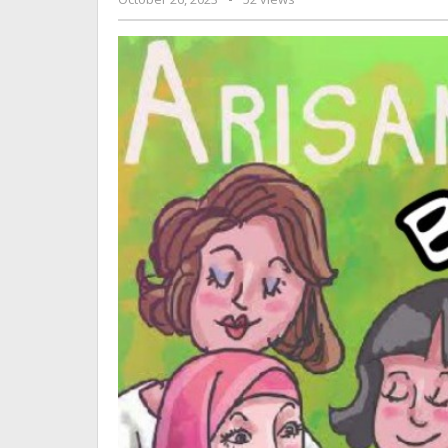
Korban
Jurnalsiber
yang
Rugi
Miliaran
Rupiah