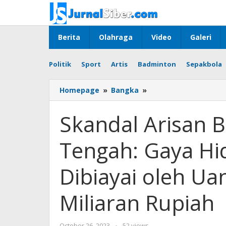
Skip
to
content
Berita
Olahraga
Video
Galeri
Politik
Sport
Artis
Badminton
Sepakbola
Skandal
Homepage
»
Bangka
»
Arisan
Bodong
Skandal Arisan 
di
Bangka
Tengah: Gaya H
Tengah:
Gaya
Hidup
Dibiayai oleh Ua
Mewah
Pelaku
Miliaran Rupiah
Dibiayai
oleh
Uang
by
October 26, 2023
-
52 views