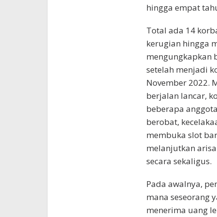
hingga empat tahu
Total ada 14 kor
kerugian hingga m
mengungkapkan ba
setelah menjadi k
November 2022. M
berjalan lancar, 
beberapa anggota
berobat, kecelaka
membuka slot bar
melanjutkan arisa
secara sekaligus.
Pada awalnya, pem
mana seseorang 
menerima uang leb