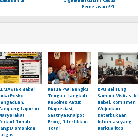
isalurkan di
Digeledah dalam Kasus
Pemerasan SYL
ALMASTER Babel
Ketua PWI Bangka
KPU Belitung
Buka Posko
Tengah: Langkah
Sambut Visitasi KI
Pengaduan,
Kapolres Patut
Babel, Komitmen
Tampung Laporan
Diapresiasi,
Wujudkan
Masyarakat
Saatnya Knalpot
Keterbukaan
Terkait Timah
Brong Ditertibkan
Informasi yang
yang Diamankan
Total
Berkualitas
Satgas