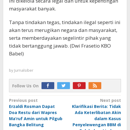
ini dikelola secara legal dan untuk kepentingan
masyarakat banyak.
Tanpa tindakan tegas, tindakan ilegal seperti ini
akan terus merugikan negara dan masyarakat,
serta memberdayakan segelintir pihak yang
tidak bertanggung jawab. (Dwi Frasetio KBO
Babel)
by
Jurnalsiber
Follow Us On
Post
Previous post
Next post
Erzaldi Rosman Dapat
Klarifikasi Berita: Tidak
navigation
Doa Restu dari Wapres
Ada Keterlibatan Akin
Ma’ruf Amin untuk Pilgub
dalam Kasus
Bangka Belitung
Penyelewengan BBM di