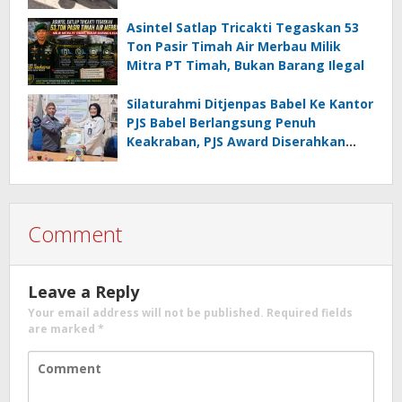
Didesak Jangan “Masuk Angin”!
Asintel Satlap Tricakti Tegaskan 53
Ton Pasir Timah Air Merbau Milik
Mitra PT Timah, Bukan Barang Ilegal
Silaturahmi Ditjenpas Babel Ke Kantor
PJS Babel Berlangsung Penuh
Keakraban, PJS Award Diserahkan
kepada Ade Agustina
Comment
Leave a Reply
Your email address will not be published.
Required fields
are marked
*