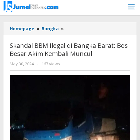
Skip
to
content
Skandal
Homepage
»
Bangka
»
BBM
Ilegal
Skandal BBM Ilegal di Bangka Barat: Bos
di
Besar Akim Kembali Muncul
Bangka
Barat:
by
May 30, 2024
-
167 views
Bos
Jurnalsiber
Besar
Akim
Kembali
Muncul