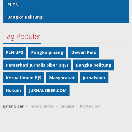
PLTN
Bangka Belitung
Tag Populer
PLN UP3
Pangkalpinang
Dewan Pers
Pemerhati Jurnalis Siber (PJS)
Bangka belitung
Ketua Umum PJS
Masyarakat
jurnalsiber
Hukum
JURNALSIBER.COM
Jurnal Siber
Indeks Berita
Redaksi
Kontak Kami