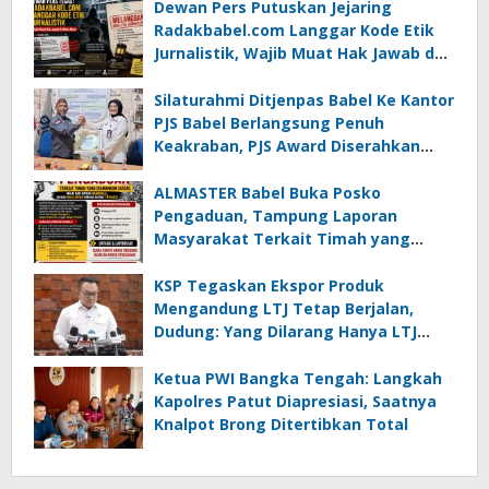
Dewan Pers Putuskan Jejaring
Radakbabel.com Langgar Kode Etik
Jurnalistik, Wajib Muat Hak Jawab dan
Minta Maaf
Silaturahmi Ditjenpas Babel Ke Kantor
PJS Babel Berlangsung Penuh
Keakraban, PJS Award Diserahkan
kepada Ade Agustina
ALMASTER Babel Buka Posko
Pengaduan, Tampung Laporan
Masyarakat Terkait Timah yang
Diamankan Satgas
KSP Tegaskan Ekspor Produk
Mengandung LTJ Tetap Berjalan,
Dudung: Yang Dilarang Hanya LTJ
sebagai Produk Utama
Ketua PWI Bangka Tengah: Langkah
Kapolres Patut Diapresiasi, Saatnya
Knalpot Brong Ditertibkan Total