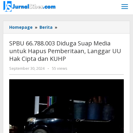
Skip
to
content
SPBU
Homepage
»
Berita
»
66.788.003
Diduga
SPBU 66.788.003 Diduga Suap Media
Suap
untuk Hapus Pemberitaan, Langgar UU
Media
Hak Cipta dan KUHP
untuk
Hapus
by
September 30, 2024
-
55 views
Pemberitaan,
Jurnalsiber
Langgar
UU
Hak
Cipta
dan
KUHP