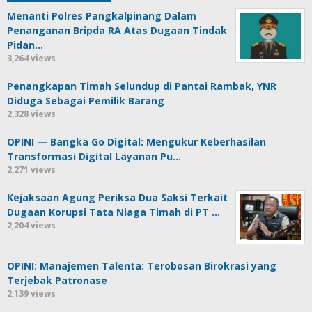
Menanti Polres Pangkalpinang Dalam
Penanganan Bripda RA Atas Dugaan Tindak
Pidan…
3,264 views
Penangkapan Timah Selundup di Pantai Rambak, YNR
Diduga Sebagai Pemilik Barang
2,328 views
OPINI — Bangka Go Digital: Mengukur Keberhasilan
Transformasi Digital Layanan Pu…
2,271 views
Kejaksaan Agung Periksa Dua Saksi Terkait
Dugaan Korupsi Tata Niaga Timah di PT …
2,204 views
OPINI: Manajemen Talenta: Terobosan Birokrasi yang
Terjebak Patronase
2,139 views