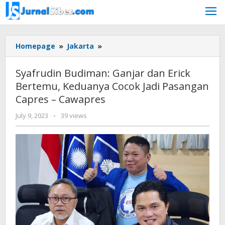
Skip
to
content
Syafrudin
Homepage
»
Jakarta
»
Budiman:
Ganjar
Syafrudin Budiman: Ganjar dan Erick
dan
Bertemu, Keduanya Cocok Jadi Pasangan
Erick
Capres – Cawapres
Bertemu,
Keduanya
by
July 9, 2023
-
39 views
Cocok
Jurnalsiber
Jadi
Pasangan
Capres
-
Cawapres