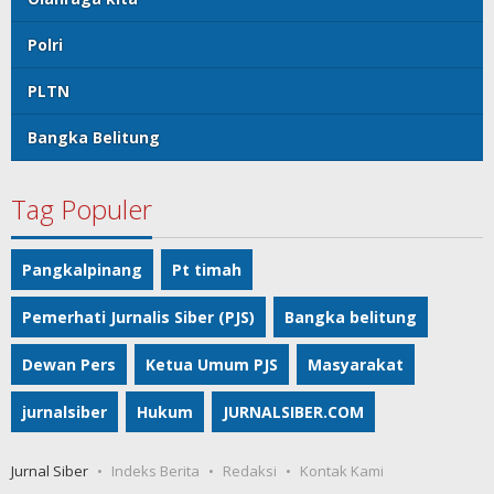
Polri
PLTN
Bangka Belitung
Tag Populer
Pangkalpinang
Pt timah
Pemerhati Jurnalis Siber (PJS)
Bangka belitung
Dewan Pers
Ketua Umum PJS
Masyarakat
jurnalsiber
Hukum
JURNALSIBER.COM
Jurnal Siber
Indeks Berita
Redaksi
Kontak Kami