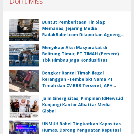
Don't Miss
Buntut Pemberitaan Tin Slag
Memanas, Jejaring Media
RadakBabel.com Dilaporkan Agoeng
Noegroho ke Dewan Pers
Menyikapi Aksi Masyarakat di
Belitung Timur, PT TIMAH (Persero)
Tbk Himbau Jaga Kondusifitas
Bongkar Rantai Timah Ilegal
keranggan -Tembelok! Nama PT
Timah dan CV BBB Terseret, APH
Didesak Jangan “Masuk Angin”!
Jalin Sinergisitas, Pimpinan IdNews.id
Kunjungi Kantor Albattar Media
Global
UNMUH Babel Tingkatkan Kapasitas
Humas, Dorong Penguatan Reputasi