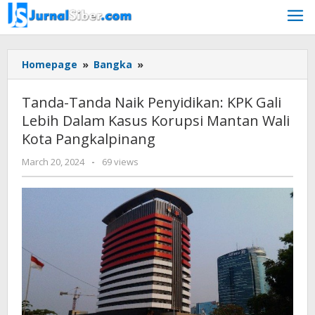
Skip
to
content
Tanda-
Homepage
»
Bangka
»
Tanda
Naik
Tanda-Tanda Naik Penyidikan: KPK Gali
Penyidikan:
Lebih Dalam Kasus Korupsi Mantan Wali
KPK
Kota Pangkalpinang
Gali
Lebih
by
March 20, 2024
-
69 views
Dalam
Jurnalsiber
Kasus
Korupsi
Mantan
Wali
Kota
Pangkalpinang