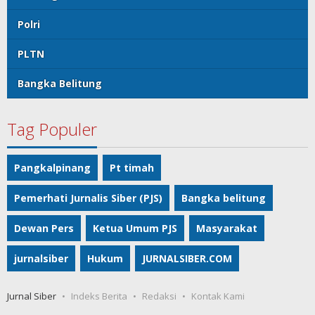
Polri
PLTN
Bangka Belitung
Tag Populer
Pangkalpinang
Pt timah
Pemerhati Jurnalis Siber (PJS)
Bangka belitung
Dewan Pers
Ketua Umum PJS
Masyarakat
jurnalsiber
Hukum
JURNALSIBER.COM
Jurnal Siber
Indeks Berita
Redaksi
Kontak Kami