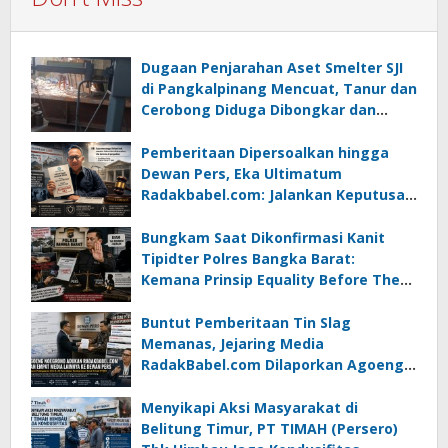
Dugaan Penjarahan Aset Smelter SJI
di Pangkalpinang Mencuat, Tanur dan
Cerobong Diduga Dibongkar dan
Dijual Kiloan, Legalitas Dipertanyakan
Pemberitaan Dipersoalkan hingga
Dewan Pers, Eka Ultimatum
Radakbabel.com: Jalankan Keputusan
atau Tempuh Jalur Hukum
Bungkam Saat Dikonfirmasi Kanit
Tipidter Polres Bangka Barat:
Kemana Prinsip Equality Before The
Law?
Buntut Pemberitaan Tin Slag
Memanas, Jejaring Media
RadakBabel.com Dilaporkan Agoeng
Noegroho ke Dewan Pers
Menyikapi Aksi Masyarakat di
Belitung Timur, PT TIMAH (Persero)