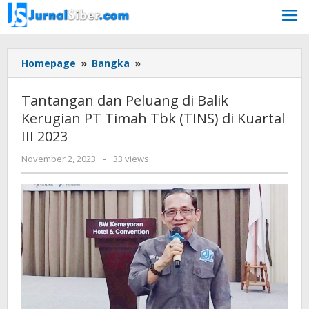
Skip
to
content
Tantangan
Homepage
»
Bangka
»
dan
Peluang
Tantangan dan Peluang di Balik
di
Kerugian PT Timah Tbk (TINS) di Kuartal
Balik
III 2023
Kerugian
PT
by
November 2, 2023
-
33 views
Timah
Jurnalsiber
Tbk
(TINS)
di
Kuartal
III
2023