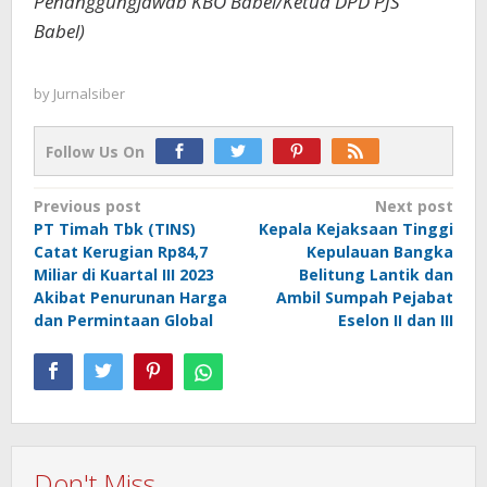
Penanggungjawab KBO Babel/Ketua DPD PJS
Babel)
by
Jurnalsiber
Follow Us On
Post
Previous post
Next post
PT Timah Tbk (TINS)
Kepala Kejaksaan Tinggi
navigation
Catat Kerugian Rp84,7
Kepulauan Bangka
Miliar di Kuartal III 2023
Belitung Lantik dan
Akibat Penurunan Harga
Ambil Sumpah Pejabat
dan Permintaan Global
Eselon II dan III
Don't Miss