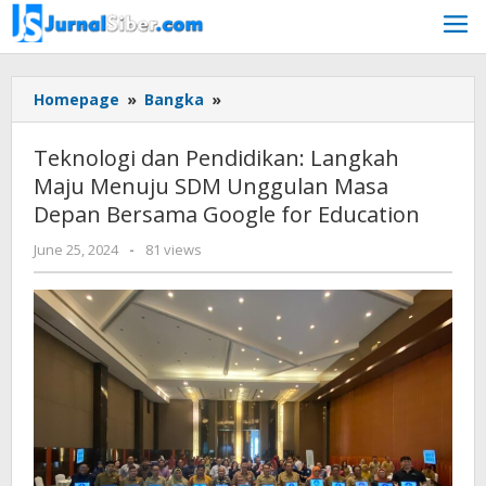
Skip
to
content
Teknologi
Homepage
»
Bangka
»
dan
Pendidikan:
Teknologi dan Pendidikan: Langkah
Langkah
Maju Menuju SDM Unggulan Masa
Maju
Depan Bersama Google for Education
Menuju
SDM
by
June 25, 2024
-
81 views
Unggulan
Jurnalsiber
Masa
Depan
Bersama
Google
for
Education