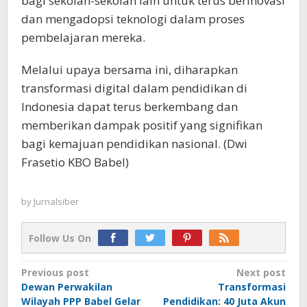
bagi sekolah-sekolah lain untuk terus berinovasi
dan mengadopsi teknologi dalam proses
pembelajaran mereka.
Melalui upaya bersama ini, diharapkan
transformasi digital dalam pendidikan di
Indonesia dapat terus berkembang dan
memberikan dampak positif yang signifikan
bagi kemajuan pendidikan nasional. (Dwi
Frasetio KBO Babel)
by
Jurnalsiber
Follow Us On
Post
Previous post
Next post
Dewan Perwakilan
Transformasi
navigation
Wilayah PPP Babel Gelar
Pendidikan: 40 Juta Akun