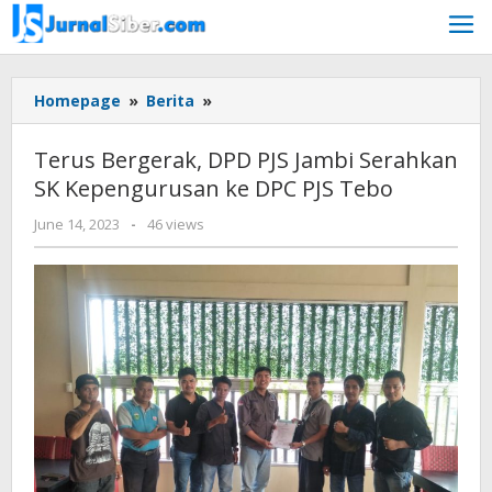
Skip
to
content
Terus
Homepage
»
Berita
»
Bergerak,
DPD
Terus Bergerak, DPD PJS Jambi Serahkan
PJS
SK Kepengurusan ke DPC PJS Tebo
Jambi
Serahkan
by
June 14, 2023
-
46 views
SK
Jurnalsiber
Kepengurusan
ke
DPC
PJS
Tebo