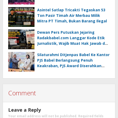
Asintel Satlap Tricakti Tegaskan 53
Ton Pasir Timah Air Merbau Milik
Mitra PT Timah, Bukan Barang Ilegal
Dewan Pers Putuskan Jejaring
Radakbabel.com Langgar Kode Etik
Jurnalistik, Wajib Muat Hak Jawab dan
Minta Maaf
Silaturahmi Ditjenpas Babel Ke Kantor
PJS Babel Berlangsung Penuh
Keakraban, PJS Award Diserahkan
kepada Ade Agustina
Comment
Leave a Reply
Your email address will not be published.
Required fields