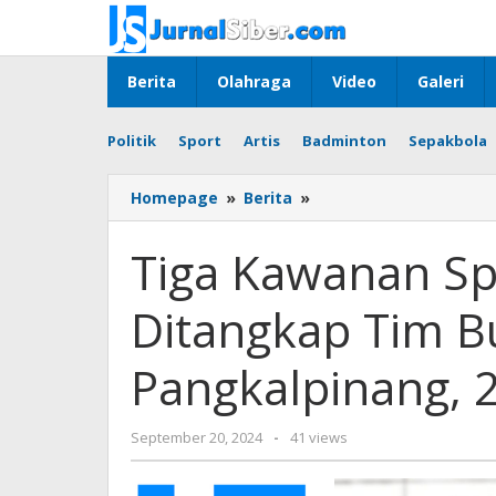
Skip
to
content
Berita
Olahraga
Video
Galeri
Politik
Sport
Artis
Badminton
Sepakbola
Tiga
Homepage
»
Berita
»
Kawanan
Spesialis
Tiga Kawanan Sp
Rumah
Kosong
Ditangkap Tim B
Ditangkap
Tim
Buser
Pangkalpinang, 2
Naga
Polresta
Pangkalpinang,
by
September 20, 2024
-
41 views
2
Jurnalsiber
Diantaranya