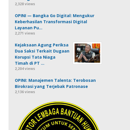
2,328 views
OPINI — Bangka Go Digital: Mengukur
Keberhasilan Transformasi Digital
Layanan Pu…
2,271 views
Kejaksaan Agung Periksa
Dua Saksi Terkait Dugaan
Korupsi Tata Niaga
Timah di PT …
2,204 views
OPINI: Manajemen Talenta: Terobosan
Birokrasi yang Terjebak Patronase
2,136 views