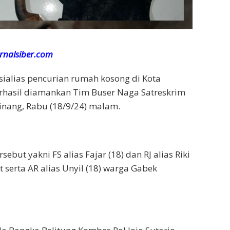
urnalsiber.com
ialias pencurian rumah kosong di Kota
rhasil diamankan Tim Buser Naga Satreskrim
inang, Rabu (18/9/24) malam.
ebut yakni FS alias Fajar (18) dan RJ alias Riki
 serta AR alias Unyil (18) warga Gabek