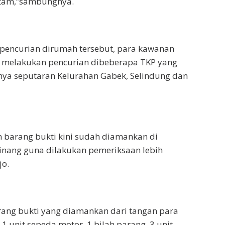
itam,”sambungnya.
 pencurian dirumah tersebut, para kawanan
p melakukan pencurian dibeberapa TKP yang
nya seputaran Kelurahan Gabek, Selindung dan
n barang bukti kini sudah diamankan di
inang guna dilakukan pemeriksaan lebih
jo.
rang bukti yang diamankan dari tangan para
 1 unit sepeda motor, 1 bilah parang, 3 unit