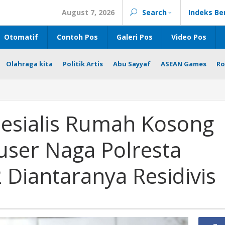
August 7, 2026
Search
Indeks Be
Otomatif
Contoh Pos
Galeri Pos
Video Pos
Olahraga kita
Politik Artis
Abu Sayyaf
ASEAN Games
Ro
esialis Rumah Kosong
user Naga Polresta
 Diantaranya Residivis