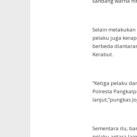
sandang warna h
Selain melakukan
pelaku juga kera
berbeda diantara
Kerabut.
“Ketiga pelaku da
Polresta Pangkalp
lanjut,”pungkas Jo
Sementara itu, ba
pelaku antara lain