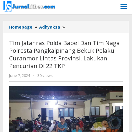
Skip
to
content
Tim
Homepage
»
Adhyaksa
»
Jatanras
Polda
Tim Jatanras Polda Babel Dan Tim Naga
Babel
Polresta Pangkalpinang Bekuk Pelaku
Dan
Curanmor Lintas Provinsi, Lakukan
Tim
Naga
Pencurian Di 22 TKP
Polresta
by
June 7, 2024
-
30 views
Pangkalpinang
Jurnalsiber
Bekuk
Pelaku
Curanmor
Lintas
Provinsi,
Lakukan
Pencurian
Di
22