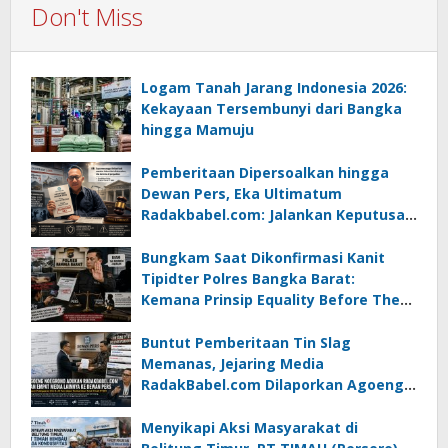
Don't Miss
Logam Tanah Jarang Indonesia 2026:
Kekayaan Tersembunyi dari Bangka
hingga Mamuju
Pemberitaan Dipersoalkan hingga
Dewan Pers, Eka Ultimatum
Radakbabel.com: Jalankan Keputusan
atau Tempuh Jalur Hukum
Bungkam Saat Dikonfirmasi Kanit
Tipidter Polres Bangka Barat:
Kemana Prinsip Equality Before The
Law?
Buntut Pemberitaan Tin Slag
Memanas, Jejaring Media
RadakBabel.com Dilaporkan Agoeng
Noegroho ke Dewan Pers
Menyikapi Aksi Masyarakat di