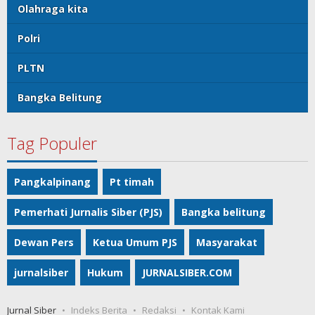
Olahraga kita
Polri
PLTN
Bangka Belitung
Tag Populer
Pangkalpinang
Pt timah
Pemerhati Jurnalis Siber (PJS)
Bangka belitung
Dewan Pers
Ketua Umum PJS
Masyarakat
jurnalsiber
Hukum
JURNALSIBER.COM
Jurnal Siber
Indeks Berita
Redaksi
Kontak Kami