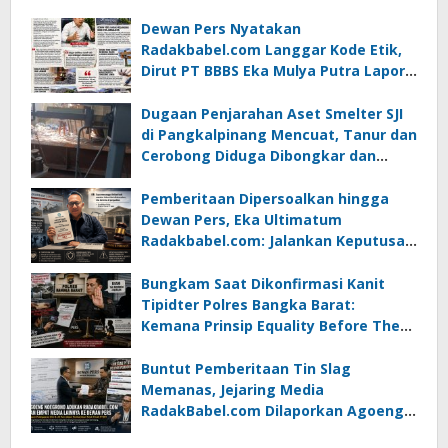
Dewan Pers Nyatakan
Radakbabel.com Langgar Kode Etik,
Dirut PT BBBS Eka Mulya Putra Lapor
ke Polda Babel
Dugaan Penjarahan Aset Smelter SJI
di Pangkalpinang Mencuat, Tanur dan
Cerobong Diduga Dibongkar dan
Dijual Kiloan, Legalitas Dipertanyakan
Pemberitaan Dipersoalkan hingga
Dewan Pers, Eka Ultimatum
Radakbabel.com: Jalankan Keputusan
atau Tempuh Jalur Hukum
Bungkam Saat Dikonfirmasi Kanit
Tipidter Polres Bangka Barat:
Kemana Prinsip Equality Before The
Law?
Buntut Pemberitaan Tin Slag
Memanas, Jejaring Media
RadakBabel.com Dilaporkan Agoeng
Noegroho ke Dewan Pers