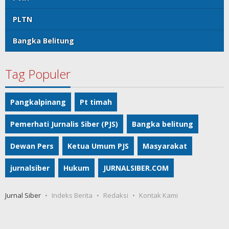
PLTN
Bangka Belitung
Tag Populer
Pangkalpinang
Pt timah
Pemerhati Jurnalis Siber (PJS)
Bangka belitung
Dewan Pers
Ketua Umum PJS
Masyarakat
jurnalsiber
Hukum
JURNALSIBER.COM
Jurnal Siber
Indeks Berita
Redaksi
Kontak Kami