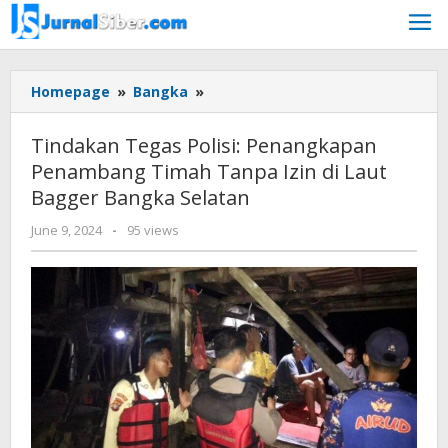
Skip
to
content
Tindakan
Homepage
»
Bangka
»
Tegas
Polisi:
Tindakan Tegas Polisi: Penangkapan
Penangkapan
Penambang Timah Tanpa Izin di Laut
Penambang
Bagger Bangka Selatan
Timah
Tanpa
by
June 9, 2024
-
95 views
Izin
Jurnalsiber
di
Laut
Bagger
Bangka
Selatan