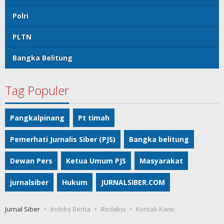
Polri
PLTN
Bangka Belitung
Tag Populer
Pangkalpinang
Pt timah
Pemerhati Jurnalis Siber (PJS)
Bangka belitung
Dewan Pers
Ketua Umum PJS
Masyarakat
jurnalsiber
Hukum
JURNALSIBER.COM
Jurnal Siber
Indeks Berita
Redaksi
Kontak Kami