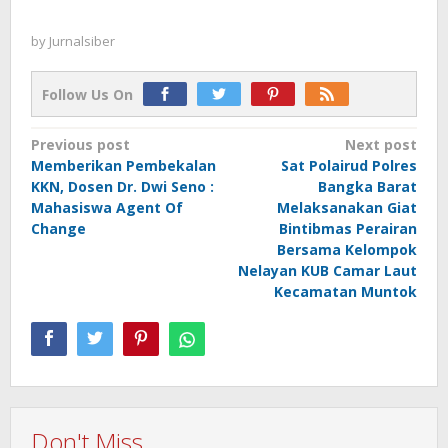
by
Jurnalsiber
Follow Us On
Post
Previous post
Next post
Memberikan Pembekalan
Sat Polairud Polres
navigation
KKN, Dosen Dr. Dwi Seno :
Bangka Barat
Mahasiswa Agent Of
Melaksanakan Giat
Change
Bintibmas Perairan
Bersama Kelompok
Nelayan KUB Camar Laut
Kecamatan Muntok
Don't Miss