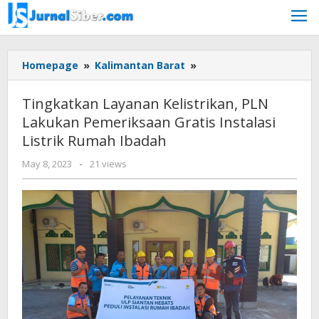
Skip
to
content
Tingkatkan
Homepage
»
Kalimantan Barat
»
Layanan
Kelistrikan,
Tingkatkan Layanan Kelistrikan, PLN
PLN
Lakukan Pemeriksaan Gratis Instalasi
Lakukan
Listrik Rumah Ibadah
Pemeriksaan
Gratis
by
May 8, 2023
-
21 views
Instalasi
Jurnalsiber
Listrik
Rumah
Ibadah