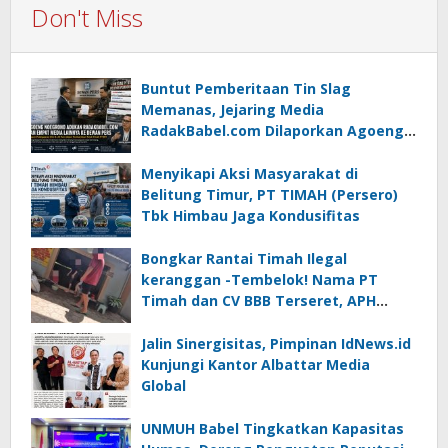
Don't Miss
Buntut Pemberitaan Tin Slag
Memanas, Jejaring Media
RadakBabel.com Dilaporkan Agoeng
Noegroho ke Dewan Pers
Menyikapi Aksi Masyarakat di
Belitung Timur, PT TIMAH (Persero)
Tbk Himbau Jaga Kondusifitas
Bongkar Rantai Timah Ilegal
keranggan -Tembelok! Nama PT
Timah dan CV BBB Terseret, APH
Didesak Jangan “Masuk Angin”!
Jalin Sinergisitas, Pimpinan IdNews.id
Kunjungi Kantor Albattar Media
Global
UNMUH Babel Tingkatkan Kapasitas