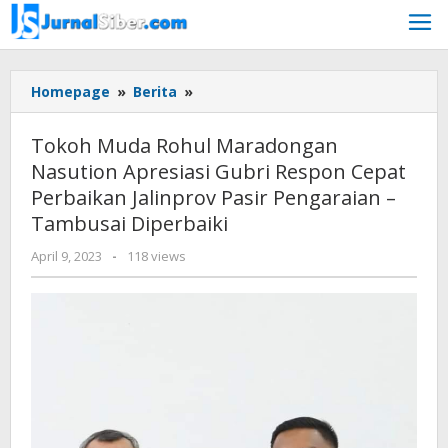
Skip
to
content
Tokoh
Homepage
»
Berita
»
Muda
Rohul
Tokoh Muda Rohul Maradongan
Maradongan
Nasution Apresiasi Gubri Respon Cepat
Nasution
Perbaikan Jalinprov Pasir Pengaraian –
Apresiasi
Gubri
Tambusai Diperbaiki
Respon
by
April 9, 2023
-
118 views
Cepat
Jurnalsiber
Perbaikan
Jalinprov
Pasir
Pengaraian
-
Tambusai
Diperbaiki