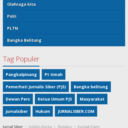
Olahraga kita
Polri
PLTN
Bangka Belitung
Tag Populer
Pangkalpinang
Pt timah
Pemerhati Jurnalis Siber (PJS)
Bangka belitung
Dewan Pers
Ketua Umum PJS
Masyarakat
jurnalsiber
Hukum
JURNALSIBER.COM
Jurnal Siber
Indeks Berita
Redaksi
Kontak Kami