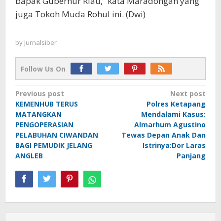
bapak Gubernur Riau,” kata Maradongan yang
juga Tokoh Muda Rohul ini. (Dwi)
by
Jurnalsiber
Follow Us On
Post
Previous post
Next post
KEMENHUB TERUS
Polres Ketapang
navigation
MATANGKAN
Mendalami Kasus:
PENGOPERASIAN
Almarhum Agustino
PELABUHAN CIWANDAN
Tewas Depan Anak Dan
BAGI PEMUDIK JELANG
Istrinya:Dor Laras
ANGLEB
Panjang