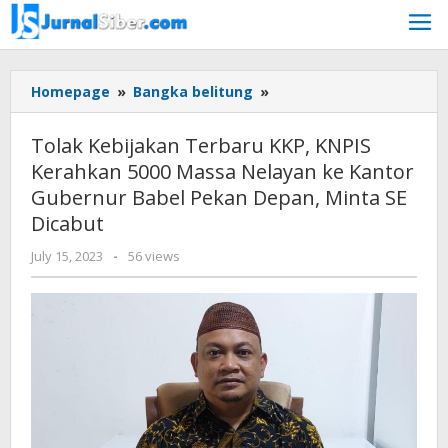
Skip
to
content
Tolak
Homepage
»
Bangka belitung
»
Kebijakan
Terbaru
Tolak Kebijakan Terbaru KKP, KNPIS
KKP,
Kerahkan 5000 Massa Nelayan ke Kantor
KNPIS
Gubernur Babel Pekan Depan, Minta SE
Kerahkan
5000
Dicabut
Massa
by
July 15, 2023
-
56 views
Nelayan
Jurnalsiber
ke
Kantor
Gubernur
Babel
Pekan
Depan,
Minta
SE
Dicabut