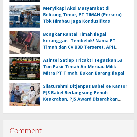
Noegroho ke Dewan Pers
Menyikapi Aksi Masyarakat di
Belitung Timur, PT TIMAH (Persero)
Tbk Himbau Jaga Kondusifitas
Bongkar Rantai Timah Ilegal
keranggan -Tembelok! Nama PT
Timah dan CV BBB Terseret, APH
Didesak Jangan “Masuk Angin”!
Asintel Satlap Tricakti Tegaskan 53
Ton Pasir Timah Air Merbau Milik
Mitra PT Timah, Bukan Barang Ilegal
Silaturahmi Ditjenpas Babel Ke Kantor
PJS Babel Berlangsung Penuh
Keakraban, PJS Award Diserahkan
kepada Ade Agustina
Comment