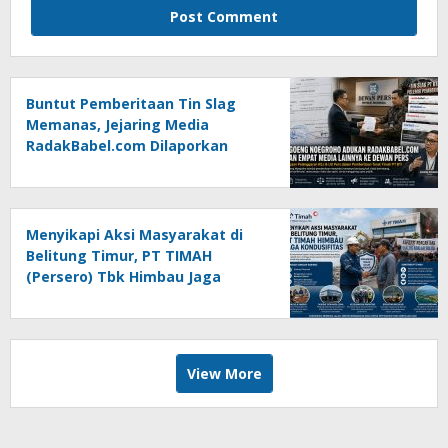
Buntut Pemberitaan Tin Slag
Memanas, Jejaring Media
RadakBabel.com Dilaporkan
Agoeng Noegroho ke Dewan
Pers
Menyikapi Aksi Masyarakat di
Belitung Timur, PT TIMAH
(Persero) Tbk Himbau Jaga
Kondusifitas
View More