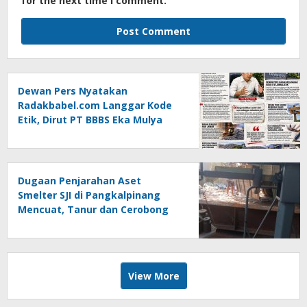
for the next time I comment.
Dewan Pers Nyatakan
Radakbabel.com Langgar Kode
Etik, Dirut PT BBBS Eka Mulya
Putra Lapor ke Polda Babel
Dugaan Penjarahan Aset
Smelter SJI di Pangkalpinang
Mencuat, Tanur dan Cerobong
Diduga Dibongkar dan Dijual
Kiloan, Legalitas Dipertanyakan
View More