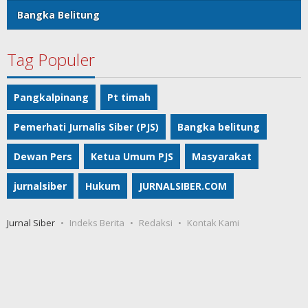
Bangka Belitung
Tag Populer
Pangkalpinang
Pt timah
Pemerhati Jurnalis Siber (PJS)
Bangka belitung
Dewan Pers
Ketua Umum PJS
Masyarakat
jurnalsiber
Hukum
JURNALSIBER.COM
Jurnal Siber
Indeks Berita
Redaksi
Kontak Kami