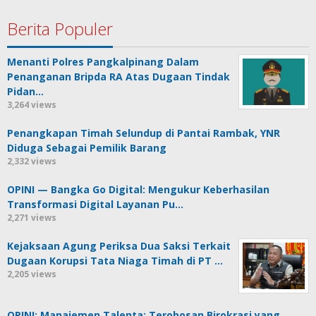
Berita Populer
Menanti Polres Pangkalpinang Dalam
Penanganan Bripda RA Atas Dugaan Tindak
Pidan…
3,264 views
Penangkapan Timah Selundup di Pantai Rambak, YNR
Diduga Sebagai Pemilik Barang
2,332 views
OPINI — Bangka Go Digital: Mengukur Keberhasilan
Transformasi Digital Layanan Pu…
2,271 views
Kejaksaan Agung Periksa Dua Saksi Terkait
Dugaan Korupsi Tata Niaga Timah di PT …
2,205 views
OPINI: Manajemen Talenta: Terobosan Birokrasi yang