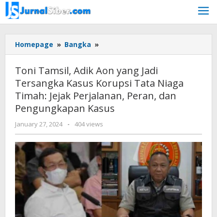
Skip
to
content
Toni
Homepage
»
Bangka
»
Tamsil,
Adik
Toni Tamsil, Adik Aon yang Jadi
Aon
Tersangka Kasus Korupsi Tata Niaga
yang
Timah: Jejak Perjalanan, Peran, dan
Jadi
Tersangka
Pengungkapan Kasus
Kasus
by
January 27, 2024
-
404 views
Korupsi
Jurnalsiber
Tata
Niaga
Timah:
Jejak
Perjalanan,
Peran,
dan
Pengungkapan
Kasus