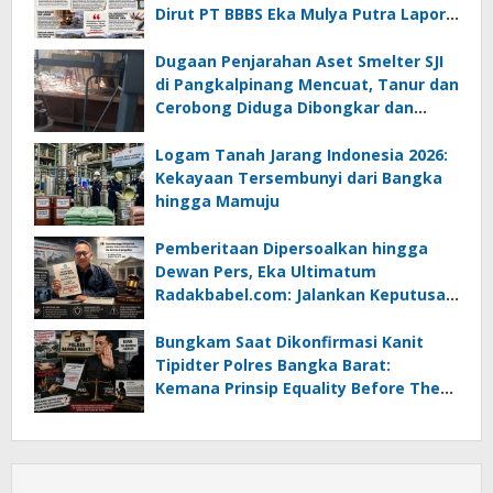
Dirut PT BBBS Eka Mulya Putra Lapor
ke Polda Babel
Dugaan Penjarahan Aset Smelter SJI
di Pangkalpinang Mencuat, Tanur dan
Cerobong Diduga Dibongkar dan
Dijual Kiloan, Legalitas Dipertanyakan
Logam Tanah Jarang Indonesia 2026:
Kekayaan Tersembunyi dari Bangka
hingga Mamuju
Pemberitaan Dipersoalkan hingga
Dewan Pers, Eka Ultimatum
Radakbabel.com: Jalankan Keputusan
atau Tempuh Jalur Hukum
Bungkam Saat Dikonfirmasi Kanit
Tipidter Polres Bangka Barat:
Kemana Prinsip Equality Before The
Law?