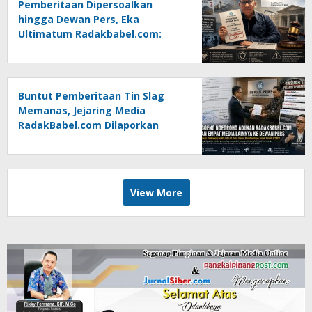
Pemberitaan Dipersoalkan
hingga Dewan Pers, Eka
Ultimatum Radakbabel.com:
Jalankan Keputusan atau
Tempuh Jalur Hukum
Buntut Pemberitaan Tin Slag
Memanas, Jejaring Media
RadakBabel.com Dilaporkan
Agoeng Noegroho ke Dewan
Pers
View More