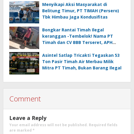
Menyikapi Aksi Masyarakat di
Belitung Timur, PT TIMAH (Persero)
Tbk Himbau Jaga Kondusifitas
Bongkar Rantai Timah Ilegal
keranggan -Tembelok! Nama PT
Timah dan CV BBB Terseret, APH
Didesak Jangan “Masuk Angin”!
Asintel Satlap Tricakti Tegaskan 53
Ton Pasir Timah Air Merbau Milik
Mitra PT Timah, Bukan Barang Ilegal
Comment
Leave a Reply
Your email address will not be published.
Required fields
are marked
*