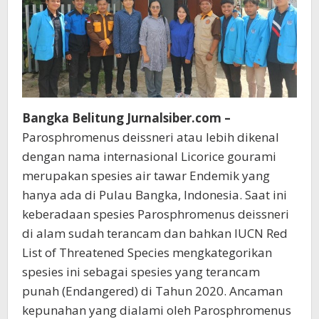
Belitung
bersama
Yayasan
Ikan
Endemik
Bangka
Belitung
Bangka Belitung Jurnalsiber.com –
Parosphromenus deissneri atau lebih dikenal
dengan nama internasional Licorice gourami
merupakan spesies air tawar Endemik yang
hanya ada di Pulau Bangka, Indonesia. Saat ini
keberadaan spesies Parosphromenus deissneri
di alam sudah terancam dan bahkan IUCN Red
List of Threatened Species mengkategorikan
spesies ini sebagai spesies yang terancam
punah (Endangered) di Tahun 2020. Ancaman
kepunahan yang dialami oleh Parosphromenus