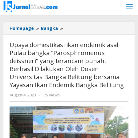
Skip
to
content
Upaya
Homepage
»
Bangka
»
domestikasi
ikan
Upaya domestikasi ikan endemik asal
endemik
Pulau bangka “Parosphromenus
asal
deissneri” yang terancam punah,
Pulau
bangka
Berhasil Dilakukan Oleh Dosen
“Parosphromenus
Universitas Bangka Belitung bersama
deissneri”
Yayasan Ikan Endemik Bangka Belitung
yang
terancam
by
August 4, 2023
-
75 views
punah,
Jurnalsiber
Berhasil
Dilakukan
Oleh
Dosen
Universitas
Bangka