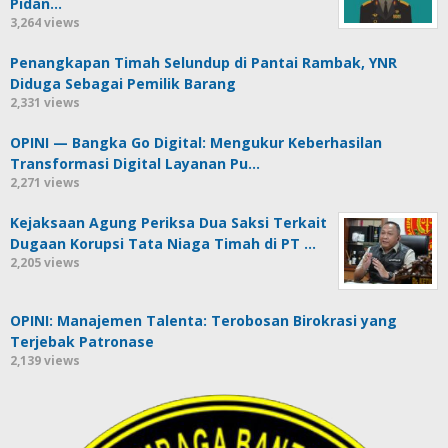
Pidan…
3,264 views
Penangkapan Timah Selundup di Pantai Rambak, YNR
Diduga Sebagai Pemilik Barang
2,331 views
OPINI — Bangka Go Digital: Mengukur Keberhasilan
Transformasi Digital Layanan Pu…
2,271 views
Kejaksaan Agung Periksa Dua Saksi Terkait
Dugaan Korupsi Tata Niaga Timah di PT …
2,205 views
OPINI: Manajemen Talenta: Terobosan Birokrasi yang
Terjebak Patronase
2,139 views