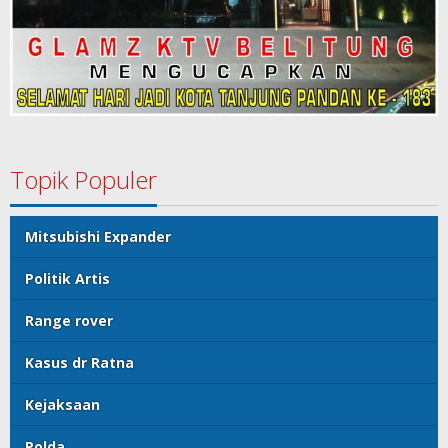
Topik Populer
Mitsubishi Expander
Politik Artis
Range rover
Kasus dr Ratna
Kejaksaan
Polda