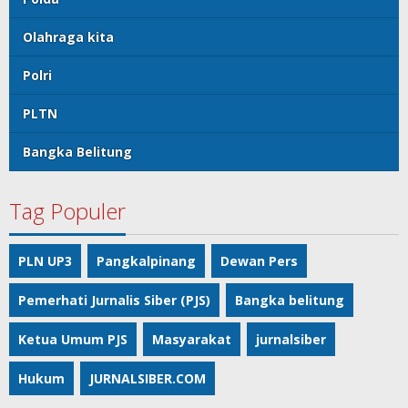
Olahraga kita
Polri
PLTN
Bangka Belitung
Tag Populer
PLN UP3
Pangkalpinang
Dewan Pers
Pemerhati Jurnalis Siber (PJS)
Bangka belitung
Ketua Umum PJS
Masyarakat
jurnalsiber
Hukum
JURNALSIBER.COM