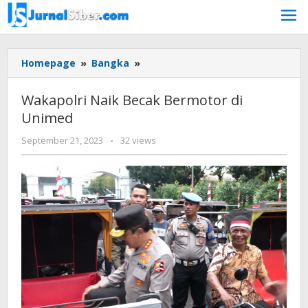
Skip
to
content
Wakapolri
Homepage
»
Bangka
»
Naik
Becak
Wakapolri Naik Becak Bermotor di
Bermotor
Unimed
di
Unimed
by
September 21, 2023
-
32 views
Jurnalsiber