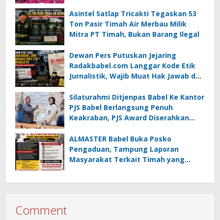
Asintel Satlap Tricakti Tegaskan 53
Ton Pasir Timah Air Merbau Milik
Mitra PT Timah, Bukan Barang Ilegal
Dewan Pers Putuskan Jejaring
Radakbabel.com Langgar Kode Etik
Jurnalistik, Wajib Muat Hak Jawab dan
Minta Maaf
Silaturahmi Ditjenpas Babel Ke Kantor
PJS Babel Berlangsung Penuh
Keakraban, PJS Award Diserahkan
kepada Ade Agustina
ALMASTER Babel Buka Posko
Pengaduan, Tampung Laporan
Masyarakat Terkait Timah yang
Diamankan Satgas
Comment