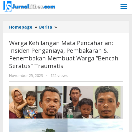
Skip
to
content
Warga
Homepage
»
Berita
»
Kehilangan
Mata
Warga Kehilangan Mata Pencaharian:
Pencaharian:
Insiden Penganiaya, Pembakaran &
Insiden
Penembakan Membuat Warga “Bencah
Penganiaya,
Pembakaran
Seratus” Traumatis
&
by
November 25, 2023
-
122 views
Penembakan
Jurnalsiber
Membuat
Warga
"Bencah
Seratus"
Traumatis