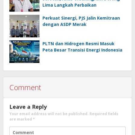
Lima Langkah Perbaikan
Perkuat Sinergi, PJS Jalin Kemitraan
dengan ASDP Merak
PLTN dan Hidrogen Resmi Masuk
Peta Besar Transisi Energi Indonesia
Comment
Leave a Reply
Your email address will not be published.
Required fields
are marked
*