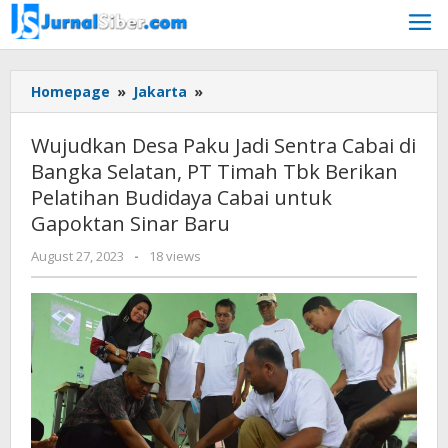
Skip
to
content
Wujudkan
Homepage
»
Jakarta
»
Desa
Paku
Wujudkan Desa Paku Jadi Sentra Cabai di
Jadi
Bangka Selatan, PT Timah Tbk Berikan
Sentra
Pelatihan Budidaya Cabai untuk
Cabai
di
Gapoktan Sinar Baru
Bangka
by
August 27, 2023
-
18 views
Selatan,
Jurnalsiber
PT
Timah
Tbk
Berikan
Pelatihan
Budidaya
Cabai
untuk
Gapoktan