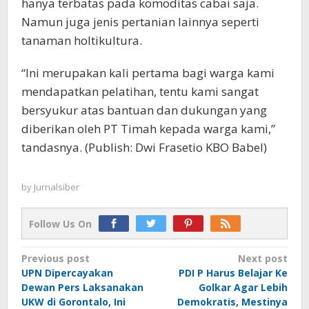
hanya terbatas pada komoditas cabai saja.
Namun juga jenis pertanian lainnya seperti
tanaman holtikultura.
“Ini merupakan kali pertama bagi warga kami
mendapatkan pelatihan, tentu kami sangat
bersyukur atas bantuan dan dukungan yang
diberikan oleh PT Timah kepada warga kami,”
tandasnya. (Publish: Dwi Frasetio KBO Babel)
by
Jurnalsiber
Follow Us On
Post
Previous post
Next post
UPN Dipercayakan
PDI P Harus Belajar Ke
navigation
Dewan Pers Laksanakan
Golkar Agar Lebih
UKW di Gorontalo, Ini
Demokratis, Mestinya