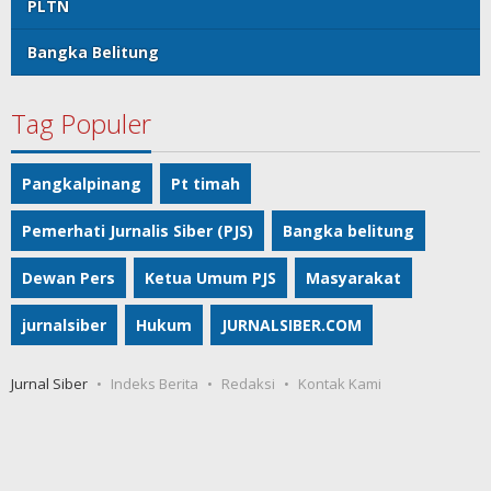
PLTN
Bangka Belitung
Tag Populer
Pangkalpinang
Pt timah
Pemerhati Jurnalis Siber (PJS)
Bangka belitung
Dewan Pers
Ketua Umum PJS
Masyarakat
jurnalsiber
Hukum
JURNALSIBER.COM
Jurnal Siber
Indeks Berita
Redaksi
Kontak Kami