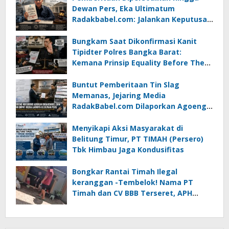
Dewan Pers, Eka Ultimatum
Radakbabel.com: Jalankan Keputusan
atau Tempuh Jalur Hukum
Bungkam Saat Dikonfirmasi Kanit
Tipidter Polres Bangka Barat:
Kemana Prinsip Equality Before The
Law?
Buntut Pemberitaan Tin Slag
Memanas, Jejaring Media
RadakBabel.com Dilaporkan Agoeng
Noegroho ke Dewan Pers
Menyikapi Aksi Masyarakat di
Belitung Timur, PT TIMAH (Persero)
Tbk Himbau Jaga Kondusifitas
Bongkar Rantai Timah Ilegal
keranggan -Tembelok! Nama PT
Timah dan CV BBB Terseret, APH
Didesak Jangan “Masuk Angin”!