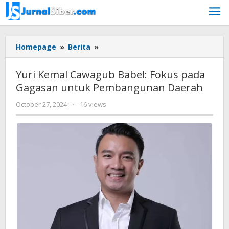
Skip
to
content
Yuri
Homepage
»
Berita
»
Kemal
Cawagub
Yuri Kemal Cawagub Babel: Fokus pada
Babel:
Gagasan untuk Pembangunan Daerah
Fokus
pada
by
October 27, 2024
-
16 views
Gagasan
Jurnalsiber
untuk
Pembangunan
Daerah