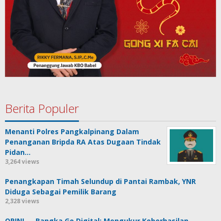
Berita Populer
Menanti Polres Pangkalpinang Dalam
Penanganan Bripda RA Atas Dugaan Tindak
Pidan…
3,264 views
Penangkapan Timah Selundup di Pantai Rambak, YNR
Diduga Sebagai Pemilik Barang
2,328 views
OPINI — Bangka Go Digital: Mengukur Keberhasilan