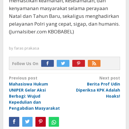
memastikan keamanan, keselamatan, dan
kenyamanan masyarakat selama perayaan
Natal dan Tahun Baru, sekaligus menghadirkan
pelayanan Polri yang cepat, sigap, dan humanis.
(Jurnalsiber.com KBOBABEL)
by
faras prakasa
Follow Us On
Post
Previous post
Next post
Mahasiswa Hukum
Berita Prof Udin
navigation
UNIPER Gelar Aksi
Diperiksa KPK Adalah
Berbagi: Wujud
Hoaks!
Kepedulian dan
Pengabdian Masyarakat