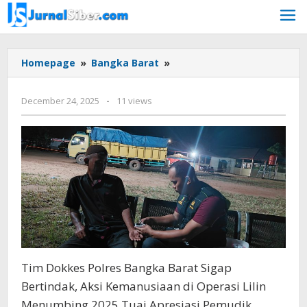
Skip
to
content
No
Homepage
»
Bangka Barat
»
title
by
December 24, 2025
-
11 views
faras
prakasa
Tim Dokkes Polres Bangka Barat Sigap
Bertindak, Aksi Kemanusiaan di Operasi Lilin
Menumbing 2025 Tuai Apresiasi Pemudik