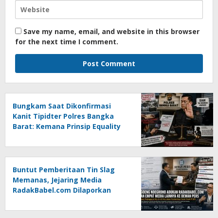
Save my name, email, and website in this browser
for the next time I comment.
Bungkam Saat Dikonfirmasi
Kanit Tipidter Polres Bangka
Barat: Kemana Prinsip Equality
Before The Law?
Buntut Pemberitaan Tin Slag
Memanas, Jejaring Media
RadakBabel.com Dilaporkan
Agoeng Noegroho ke Dewan
Pers