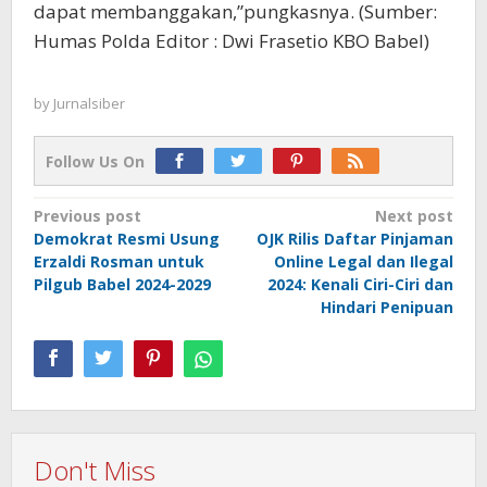
dapat membanggakan,”pungkasnya. (Sumber:
Humas Polda Editor : Dwi Frasetio KBO Babel)
by
Jurnalsiber
Follow Us On
Post
Previous post
Next post
Demokrat Resmi Usung
OJK Rilis Daftar Pinjaman
navigation
Erzaldi Rosman untuk
Online Legal dan Ilegal
Pilgub Babel 2024-2029
2024: Kenali Ciri-Ciri dan
Hindari Penipuan
Don't Miss