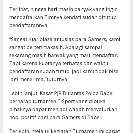
Terlihat, hingga hari masih banyak yang ingin
mendaftarkan Timnya kendati sudah ditutup
pendaftarannya.
“Sangat luar biasa antusias para Gamers, kami
sangat berterimakasih. Apalagi sampai
sekarang masih banyak yang mau mendaftar.
Tapi karena kuotanya terbatas dan waktu
pendaftaran sudah tutup, jadi kami tidak bisa
lagi menerima,”tuturnya.
Lebih lanjut, Kasat PJR Ditlantas Polda Babel
berharap turnamen E-Sport yang dibuka
pihaknya dapat menjadi wadah menyalurkan
hobi positif bagi para Gamers di Babel.
Terlebih, melalui kegiatan Turnamen ini dapat