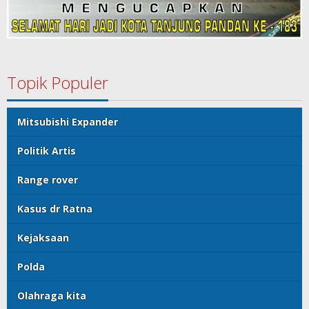
Topik Populer
Mitsubishi Expander
Politik Artis
Range rover
Kasus dr Ratna
Kejaksaan
Polda
Olahraga kita