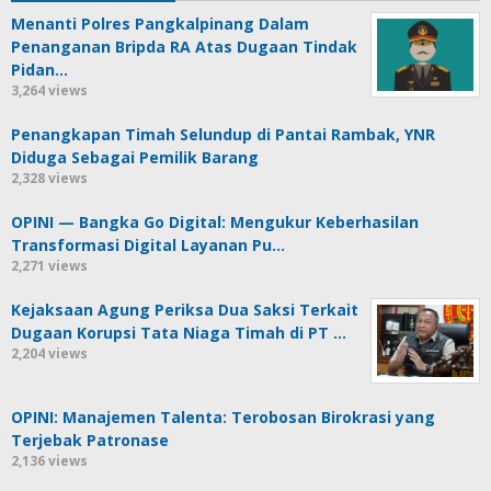
Menanti Polres Pangkalpinang Dalam
Penanganan Bripda RA Atas Dugaan Tindak
Pidan…
3,264 views
Penangkapan Timah Selundup di Pantai Rambak, YNR
Diduga Sebagai Pemilik Barang
2,328 views
OPINI — Bangka Go Digital: Mengukur Keberhasilan
Transformasi Digital Layanan Pu…
2,271 views
Kejaksaan Agung Periksa Dua Saksi Terkait
Dugaan Korupsi Tata Niaga Timah di PT …
2,204 views
OPINI: Manajemen Talenta: Terobosan Birokrasi yang
Terjebak Patronase
2,136 views