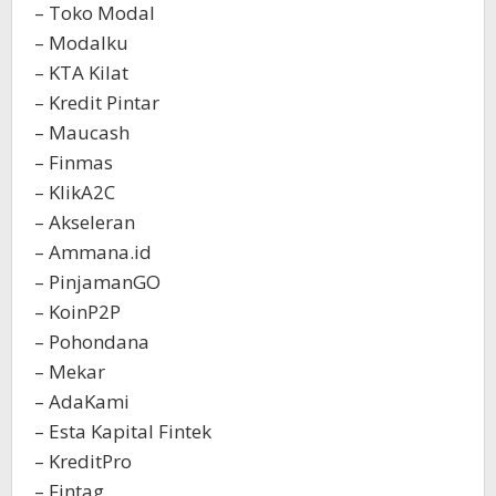
– Toko Modal
– Modalku
– KTA Kilat
– Kredit Pintar
– Maucash
– Finmas
– KlikA2C
– Akseleran
– Ammana.id
– PinjamanGO
– KoinP2P
– Pohondana
– Mekar
– AdaKami
– Esta Kapital Fintek
– KreditPro
– Fintag