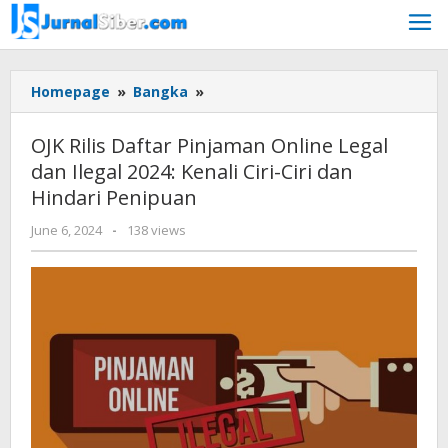
Skip
to
content
OJK
Homepage
»
Bangka
»
Rilis
Daftar
OJK Rilis Daftar Pinjaman Online Legal
Pinjaman
dan Ilegal 2024: Kenali Ciri-Ciri dan
Online
Hindari Penipuan
Legal
dan
by
June 6, 2024
-
138 views
Ilegal
Jurnalsiber
2024:
Kenali
Ciri-
Ciri
dan
Hindari
Penipuan