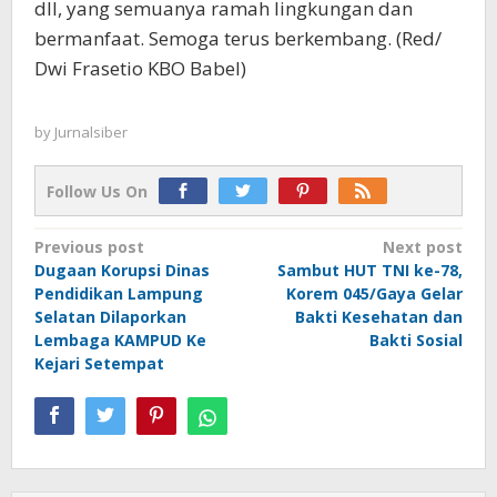
dll, yang semuanya ramah lingkungan dan
bermanfaat. Semoga terus berkembang. (Red/
Dwi Frasetio KBO Babel)
by
Jurnalsiber
Follow Us On
Post
Previous post
Next post
Dugaan Korupsi Dinas
Sambut HUT TNI ke-78,
navigation
Pendidikan Lampung
Korem 045/Gaya Gelar
Selatan Dilaporkan
Bakti Kesehatan dan
Lembaga KAMPUD Ke
Bakti Sosial
Kejari Setempat