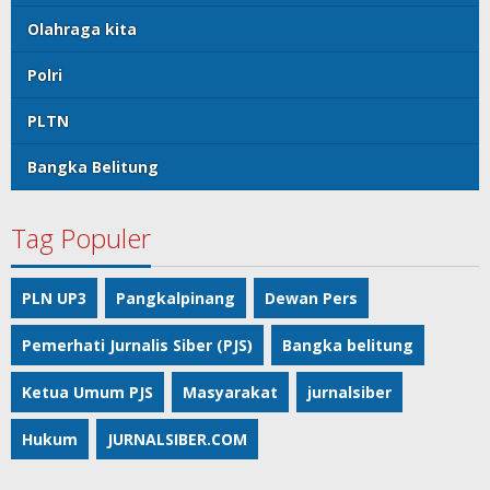
Olahraga kita
Polri
PLTN
Bangka Belitung
Tag Populer
PLN UP3
Pangkalpinang
Dewan Pers
Pemerhati Jurnalis Siber (PJS)
Bangka belitung
Ketua Umum PJS
Masyarakat
jurnalsiber
Hukum
JURNALSIBER.COM