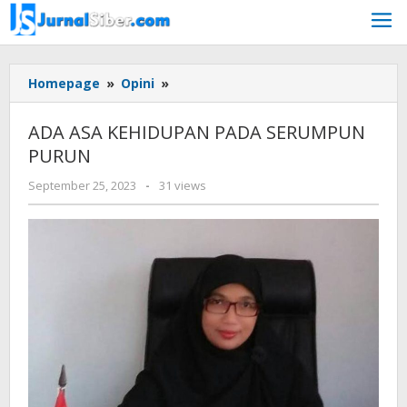
Skip
to
content
ADA
Homepage
»
Opini
»
ASA
KEHIDUPAN
ADA ASA KEHIDUPAN PADA SERUMPUN
PADA
PURUN
SERUMPUN
PURUN
by
September 25, 2023
-
31 views
Jurnalsiber