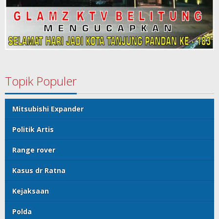
Topik Populer
Mitsubishi Expander
Politik Artis
Range rover
Kasus dr Ratna
Kejaksaan
Polda