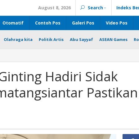
August 8, 2026
Search
Indeks Be
Otomatif
Contoh Pos
Galeri Pos
Video Pos
Olahraga kita
Politik Artis
Abu Sayyaf
ASEAN Games
Ro
 Ginting Hadiri Sidak
atangsiantar Pastikan