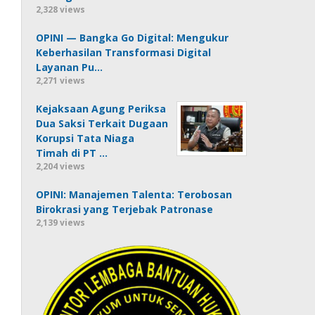
2,328 views
OPINI — Bangka Go Digital: Mengukur
Keberhasilan Transformasi Digital
Layanan Pu…
2,271 views
Kejaksaan Agung Periksa
Dua Saksi Terkait Dugaan
Korupsi Tata Niaga
Timah di PT …
2,204 views
OPINI: Manajemen Talenta: Terobosan
Birokrasi yang Terjebak Patronase
2,139 views