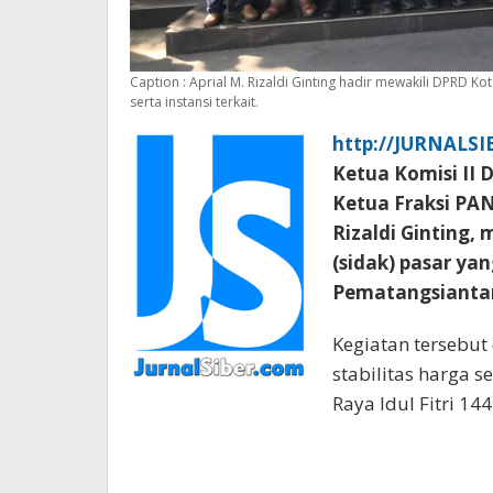
Caption : Aprial M. Rizaldi Ginting hadir mewakili DPRD
serta instansi terkait.
http://JURNALS
Ketua Komisi II
Ketua Fraksi PA
Rizaldi Ginting,
(sidak) pasar ya
Pematangsiantar
Kegiatan tersebu
stabilitas harga 
Raya Idul Fitri 14