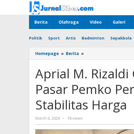
Skip
to
content
Berita
Olahraga
Video
Galeri
Politik
Sport
Artis
Badminton
Sepakbola
Aprial
Homepage
»
Berita
»
M.
Rizaldi
Aprial M. Rizaldi
Ginting
Hadiri
Pasar Pemko Pem
Sidak
Pasar
Pemko
Stabilitas Harga
Pematangsiantar
Pastikan
Stabilitas
by
March 6, 2026
-
18 views
Harga
Budiyanto