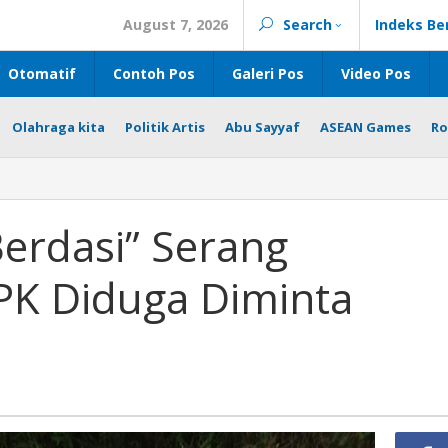
August 7, 2026
Search
Indeks Be
Otomatif
Contoh Pos
Galeri Pos
Video Pos
Olahraga kita
Politik Artis
Abu Sayyaf
ASEAN Games
Ro
Berdasi” Serang
KPK Diduga Diminta