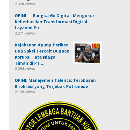
2,328 views
OPINI — Bangka Go Digital: Mengukur
Keberhasilan Transformasi Digital
Layanan Pu…
2,271 views
Kejaksaan Agung Periksa
Dua Saksi Terkait Dugaan
Korupsi Tata Niaga
Timah di PT …
2,204 views
OPINI: Manajemen Talenta: Terobosan
Birokrasi yang Terjebak Patronase
2,139 views