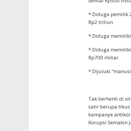
senilai Rp500 mili
* Diduga pemilik 2
Rp2 triliun
* Diduga memiliki 
* Diduga memiliki
Rp700 miliar
* Dijuluki “manus
Tak berhenti di si
satir berupa tiku
kampanye antikoru
Korupsi Semakin J