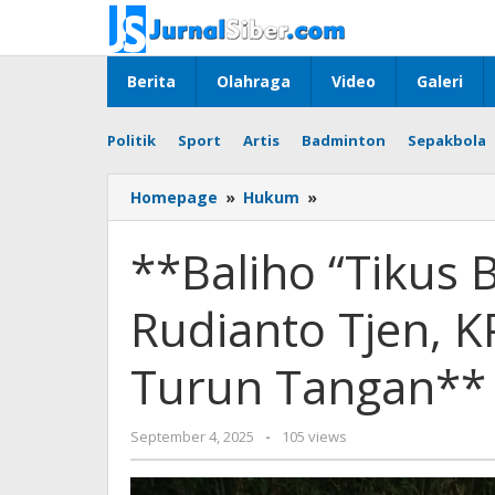
Skip
to
content
Berita
Olahraga
Video
Galeri
Politik
Sport
Artis
Badminton
Sepakbola
**Baliho
Homepage
»
Hukum
»
“Tikus
Berdasi”
**Baliho “Tikus 
Serang
Rudianto
Rudianto Tjen, 
Tjen,
KPK
Diduga
Turun Tangan**
Diminta
Turun
Tangan**
by
September 4, 2025
-
105 views
yopi
herwindo