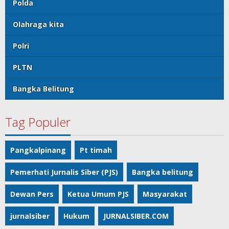
Polda
Olahraga kita
Polri
PLTN
Bangka Belitung
Tag Populer
Pangkalpinang
Pt timah
Pemerhati Jurnalis Siber (PJS)
Bangka belitung
Dewan Pers
Ketua Umum PJS
Masyarakat
jurnalsiber
Hukum
JURNALSIBER.COM