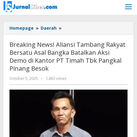
Skip
to
content
Breaking
Homepage
»
Daerah
»
News!
Aliansi
Breaking News! Aliansi Tambang Rakyat
Tambang
Bersatu Asal Bangka Batalkan Aksi
Rakyat
Demo di Kantor PT Timah Tbk Pangkal
Bersatu
Asal
Pinang Besok
Bangka
by
October 5, 2025
-
1,463 views
Batalkan
777
Aksi
Demo
di
Kantor
PT
Timah
Tbk
Pangkal
Pinang