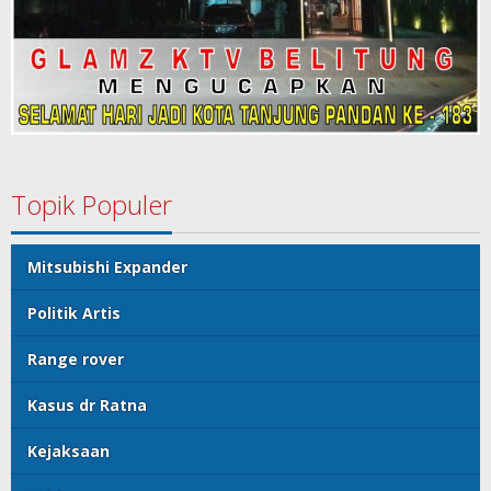
Topik Populer
Mitsubishi Expander
Politik Artis
Range rover
Kasus dr Ratna
Kejaksaan