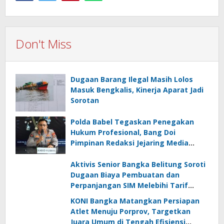
Don't Miss
Dugaan Barang Ilegal Masih Lolos
Masuk Bengkalis, Kinerja Aparat Jadi
Sorotan
Polda Babel Tegaskan Penegakan
Hukum Profesional, Bang Doi
Pimpinan Redaksi Jejaring Media
Radak Disebut Dua Kali Tak Hadiri
Panggilan
Aktivis Senior Bangka Belitung Soroti
Dugaan Biaya Pembuatan dan
Perpanjangan SIM Melebihi Tarif
Resmi, Kapolres Bangka Beri
KONI Bangka Matangkan Persiapan
Tanggapan
Atlet Menuju Porprov, Targetkan
Juara Umum di Tengah Efisiensi