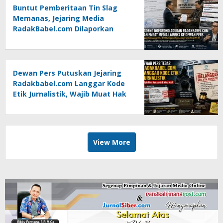
Buntut Pemberitaan Tin Slag
Memanas, Jejaring Media
RadakBabel.com Dilaporkan
Agoeng Noegroho ke Dewan
Pers
Dewan Pers Putuskan Jejaring
Radakbabel.com Langgar Kode
Etik Jurnalistik, Wajib Muat Hak
Jawab dan Minta Maaf
View More