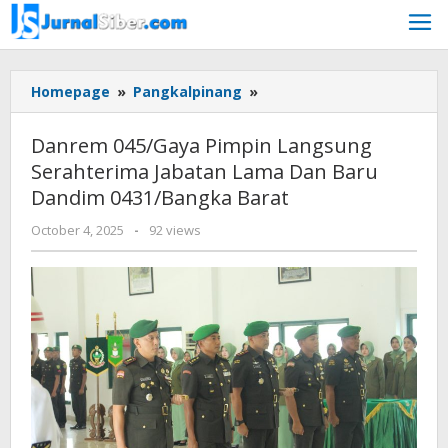
Skip
to
content
Danrem
Homepage
»
Pangkalpinang
»
045/Gaya
Pimpin
Danrem 045/Gaya Pimpin Langsung
Langsung
Serahterima Jabatan Lama Dan Baru
Serahterima
Dandim 0431/Bangka Barat
Jabatan
Lama
by
October 4, 2025
-
92 views
Dan
yopi
Baru
herwindo
Dandim
0431/Bangka
Barat