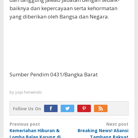
baiknya dan kepercayaan serta kehormatan
yang diberikan oleh Bangsa dan Negara.
Sumber Pendim 0431/Bangka Barat
by
yopi herwindo
Follow Us On
Post
Previous post
Next post
Kemeriahan Hiburan &
Breaking News! Aliansi
navigation
Lomba Balap Karung di
Tambang Rakyat