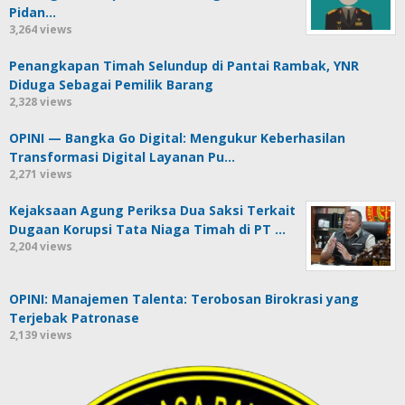
Pidan…
3,264 views
Penangkapan Timah Selundup di Pantai Rambak, YNR
Diduga Sebagai Pemilik Barang
2,328 views
OPINI — Bangka Go Digital: Mengukur Keberhasilan
Transformasi Digital Layanan Pu…
2,271 views
Kejaksaan Agung Periksa Dua Saksi Terkait
Dugaan Korupsi Tata Niaga Timah di PT …
2,204 views
OPINI: Manajemen Talenta: Terobosan Birokrasi yang
Terjebak Patronase
2,139 views