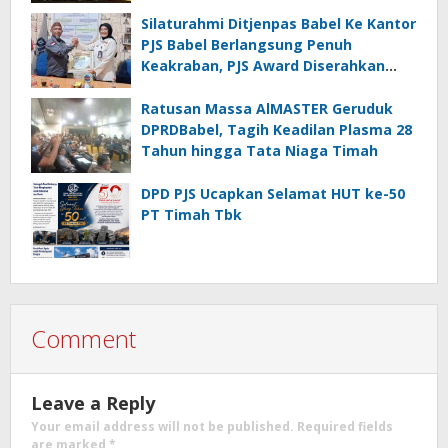
Minta Maaf
Silaturahmi Ditjenpas Babel Ke Kantor
PJS Babel Berlangsung Penuh
Keakraban, PJS Award Diserahkan
kepada Ade Agustina
Ratusan Massa AlMASTER Geruduk
DPRDBabel, Tagih Keadilan Plasma 28
Tahun hingga Tata Niaga Timah
DPD PJS Ucapkan Selamat HUT ke-50
PT Timah Tbk
Comment
Leave a Reply
Your email address will not be published.
Required fields
are marked
*