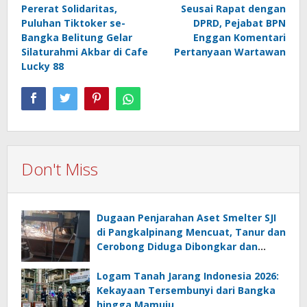
Pererat Solidaritas,
Seusai Rapat dengan
navigation
Puluhan Tiktoker se-
DPRD, Pejabat BPN
Bangka Belitung Gelar
Enggan Komentari
Silaturahmi Akbar di Cafe
Pertanyaan Wartawan
Lucky 88
Don't Miss
Dugaan Penjarahan Aset Smelter SJI
di Pangkalpinang Mencuat, Tanur dan
Cerobong Diduga Dibongkar dan
Dijual Kiloan, Legalitas Dipertanyakan
Logam Tanah Jarang Indonesia 2026:
Kekayaan Tersembunyi dari Bangka
hingga Mamuju