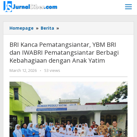
Skip
to
content
BRI
Homepage
»
Berita
»
Kanca
Pematangsiantar,
BRI Kanca Pematangsiantar, YBM BRI
YBM
dan IWABRI Pematangsiantar Berbagi
BRI
Kebahagiaan dengan Anak Yatim
dan
IWABRI
by
March 12, 2026
-
53 views
Pematangsiantar
Budiyanto
Berbagi
Kebahagiaan
dengan
Anak
Yatim