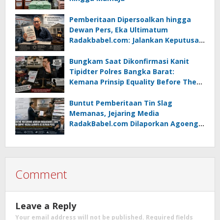
Pemberitaan Dipersoalkan hingga
Dewan Pers, Eka Ultimatum
Radakbabel.com: Jalankan Keputusan
atau Tempuh Jalur Hukum
Bungkam Saat Dikonfirmasi Kanit
Tipidter Polres Bangka Barat:
Kemana Prinsip Equality Before The
Law?
Buntut Pemberitaan Tin Slag
Memanas, Jejaring Media
RadakBabel.com Dilaporkan Agoeng
Noegroho ke Dewan Pers
Comment
Leave a Reply
Your email address will not be published.
Required fields