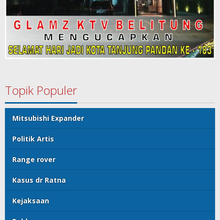
Topik Populer
Mitsubishi Expander
Politik Artis
Range rover
Kasus dr Ratna
Kejaksaan