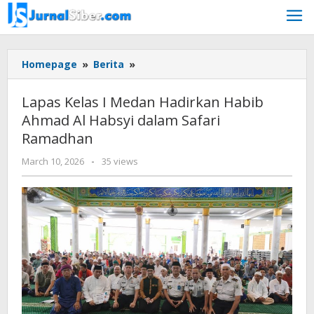
Skip
to
content
Lapas
Homepage
»
Berita
»
Kelas
I
Lapas Kelas I Medan Hadirkan Habib
Medan
Ahmad Al Habsyi dalam Safari
Hadirkan
Ramadhan
Habib
Ahmad
by
March 10, 2026
-
35 views
Al
Budiyanto
Habsyi
dalam
Safari
Ramadhan