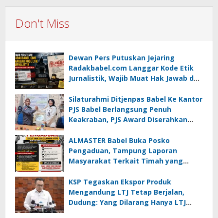
Don't Miss
Dewan Pers Putuskan Jejaring
Radakbabel.com Langgar Kode Etik
Jurnalistik, Wajib Muat Hak Jawab dan
Minta Maaf
Silaturahmi Ditjenpas Babel Ke Kantor
PJS Babel Berlangsung Penuh
Keakraban, PJS Award Diserahkan
kepada Ade Agustina
ALMASTER Babel Buka Posko
Pengaduan, Tampung Laporan
Masyarakat Terkait Timah yang
Diamankan Satgas
KSP Tegaskan Ekspor Produk
Mengandung LTJ Tetap Berjalan,
Dudung: Yang Dilarang Hanya LTJ
sebagai Produk Utama