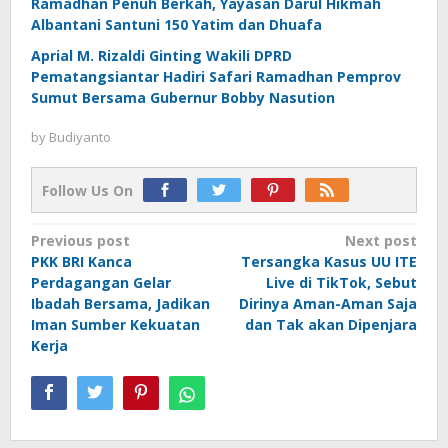
Ramadhan Penuh Berkah, Yayasan Darul Hikmah
Albantani Santuni 150 Yatim dan Dhuafa
Aprial M. Rizaldi Ginting Wakili DPRD
Pematangsiantar Hadiri Safari Ramadhan Pemprov
Sumut Bersama Gubernur Bobby Nasution
by
Budiyanto
Follow Us On
Post
Previous post
Next post
PKK BRI Kanca
Tersangka Kasus UU ITE
navigation
Perdagangan Gelar
Live di TikTok, Sebut
Ibadah Bersama, Jadikan
Dirinya Aman-Aman Saja
Iman Sumber Kekuatan
dan Tak akan Dipenjara
Kerja