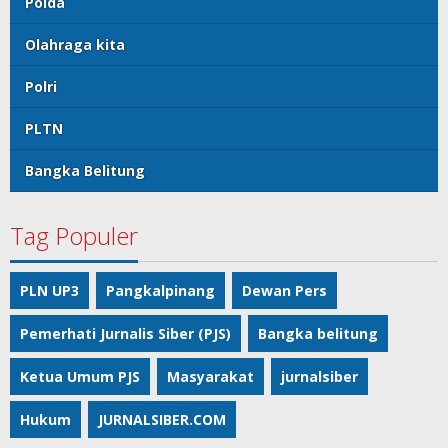
Polda
Olahraga kita
Polri
PLTN
Bangka Belitung
Tag Populer
PLN UP3
Pangkalpinang
Dewan Pers
Pemerhati Jurnalis Siber (PJS)
Bangka belitung
Ketua Umum PJS
Masyarakat
jurnalsiber
Hukum
JURNALSIBER.COM