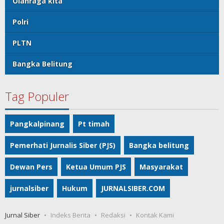
Olahraga kita
Polri
PLTN
Bangka Belitung
Tag Populer
Pangkalpinang
Pt timah
Pemerhati Jurnalis Siber (PJS)
Bangka belitung
Dewan Pers
Ketua Umum PJS
Masyarakat
jurnalsiber
Hukum
JURNALSIBER.COM
Jurnal Siber
Indeks Berita
Redaksi
Kontak Kami