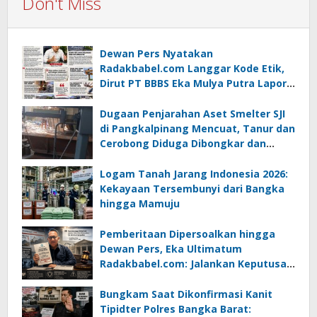
Don't Miss
Dewan Pers Nyatakan
Radakbabel.com Langgar Kode Etik,
Dirut PT BBBS Eka Mulya Putra Lapor
ke Polda Babel
Dugaan Penjarahan Aset Smelter SJI
di Pangkalpinang Mencuat, Tanur dan
Cerobong Diduga Dibongkar dan
Dijual Kiloan, Legalitas Dipertanyakan
Logam Tanah Jarang Indonesia 2026:
Kekayaan Tersembunyi dari Bangka
hingga Mamuju
Pemberitaan Dipersoalkan hingga
Dewan Pers, Eka Ultimatum
Radakbabel.com: Jalankan Keputusan
atau Tempuh Jalur Hukum
Bungkam Saat Dikonfirmasi Kanit
Tipidter Polres Bangka Barat: