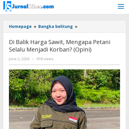
Skip
to
content
Di
Homepage
»
Bangka belitung
»
Balik
Harga
Di Balik Harga Sawit, Mengapa Petani
Sawit,
Selalu Menjadi Korban? (Opini)
Mengapa
Petani
by
June 2, 2026
-
918 views
Selalu
Budiyanto
Menjadi
Korban?
(Opini)